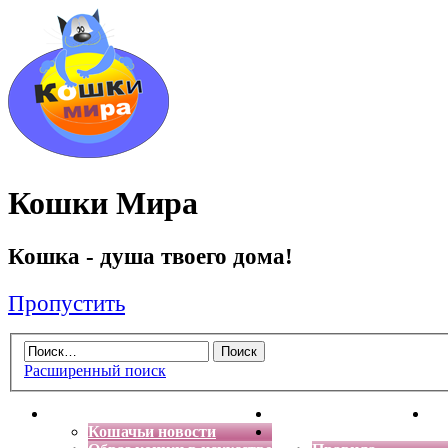
Кошки Мира
Кошка - душа твоего дома!
Пропустить
Расширенный поиск
Главная
Энциклопедия кошек
Де
Кошачьи новости
Форум