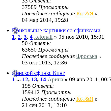
33
Ответы
37589
Просмотры
Последнее сообщение
Кот&Я
04 мар 2014, 19:28
Прикольные картинки со сфинксами
1
,
2
,
3
,
4
ketonall
» 05 ноя 2010, 15:01
50
Ответы
63650
Просмотры
Последнее сообщение
Фроська
03 окт 2013, 12:36
Донской сфинкс Кинг
1
...
12
,
13
,
14
Арина
» 09 янв 2011, 00:
195
Ответы
159412
Просмотры
Последнее сообщение
Кот&Я
21 сен 2013, 12:10