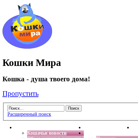
Кошки Мира
Кошка - душа твоего дома!
Пропустить
Расширенный поиск
Главная
Энциклопедия кошек
Де
Кошачьи новости
Форум