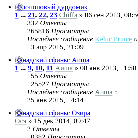
Голопоповый дурдомик
1
...
21
,
22
,
23
Chiffa
» 06 сен 2013, 08:5
332
Ответы
265816
Просмотры
Последнее сообщение
Keltic Prince
13 апр 2015, 21:09
Канадский сфинкс Аиша
1
...
9
,
10
,
11
Аиша
» 08 янв 2013, 11:58
155
Ответы
125527
Просмотры
Последнее сообщение
Аиша
25 янв 2015, 14:14
Канадский сфинкс Озира
Ося
» 15 дек 2014, 09:47
2
Ответы
10382
Просмотры