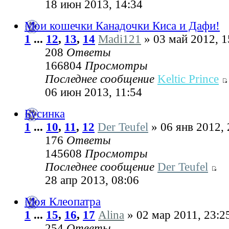
18 июн 2013, 14:34
Мои кошечки Канадочки Киса и Дафи!
1
...
12
,
13
,
14
Madi121
» 03 май 2012, 1
208
Ответы
166804
Просмотры
Последнее сообщение
Keltic Prince
06 июн 2013, 11:54
Бусинка
1
...
10
,
11
,
12
Der Teufel
» 06 янв 2012, 
176
Ответы
145608
Просмотры
Последнее сообщение
Der Teufel
28 апр 2013, 08:06
Моя Клеопатра
1
...
15
,
16
,
17
Alina
» 02 мар 2011, 23:2
254
Ответы