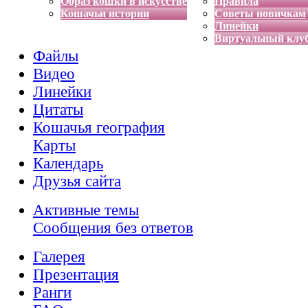
Образ кошки в искусстве
Правила
Кошачьи истории
Советы новичкам
Линейки
Виртуальный клу
Файлы
Видео
Линейки
Цитаты
Кошачья география
Карты
Календарь
Друзья сайта
Активные темы
Сообщения без ответов
Галерея
Презентация
Ранги