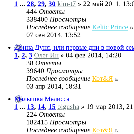
1
...
28
,
29
,
30
kim-t7
» 22 май 2011, 13:
444
Ответы
338400
Просмотры
Последнее сообщение
Keltic Prince
07 сен 2014, 13:52
Донна Дуня, или первые дни в новой се
1
,
2
,
3
Олег Ин
» 04 фев 2014, 14:20
38
Ответы
39640
Просмотры
Последнее сообщение
Кот&Я
03 апр 2014, 18:31
Малышка Мелисса
1
...
13
,
14
,
15
olgusha
» 19 мар 2013, 21
224
Ответы
182415
Просмотры
Последнее сообщение
Кот&Я