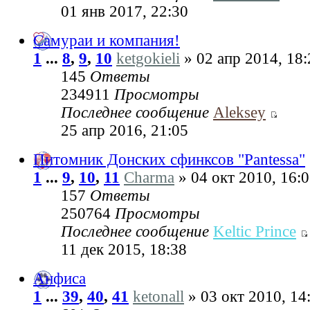
01 янв 2017, 22:30
Самураи и компания!
1
...
8
,
9
,
10
ketgokieli
» 02 апр 2014, 18:
145
Ответы
234911
Просмотры
Последнее сообщение
Aleksey
25 апр 2016, 21:05
Питомник Донских сфинксов "Pantessa"
1
...
9
,
10
,
11
Charma
» 04 окт 2010, 16:
157
Ответы
250764
Просмотры
Последнее сообщение
Keltic Prince
11 дек 2015, 18:38
Анфиса
1
...
39
,
40
,
41
ketonall
» 03 окт 2010, 14