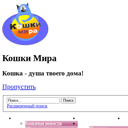
Кошки Мира
Кошка - душа твоего дома!
Пропустить
Расширенный поиск
Главная
Энциклопедия кошек
Де
Кошачьи новости
Форум