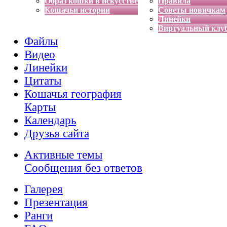
Образ кошки в искусстве
Правила
Кошачьи истории
Советы новичкам
Линейки
Виртуальный клу
Файлы
Видео
Линейки
Цитаты
Кошачья география
Карты
Календарь
Друзья сайта
Активные темы
Сообщения без ответов
Галерея
Презентация
Ранги