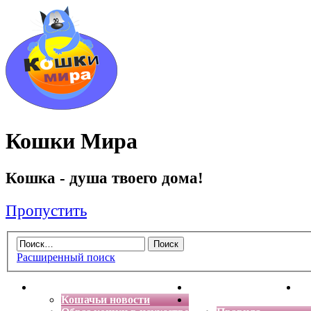
Кошки Мира
Кошка - душа твоего дома!
Пропустить
Расширенный поиск
Главная
Энциклопедия кошек
Де
Кошачьи новости
Форум