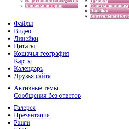
Образ кошки в искусстве
Правила
Кошачьи истории
Советы новичкам
Линейки
Виртуальный клу
Файлы
Видео
Линейки
Цитаты
Кошачья география
Карты
Календарь
Друзья сайта
Активные темы
Сообщения без ответов
Галерея
Презентация
Ранги