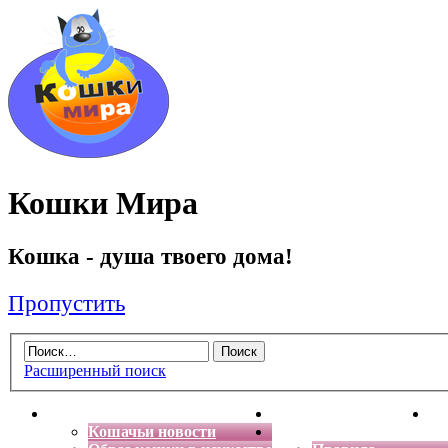
Кошки Мира
Кошка - душа твоего дома!
Пропустить
Расширенный поиск
Главная
Энциклопедия кошек
Де
Кошачьи новости
Форум