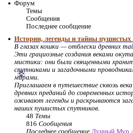
Форум
Темы
Сообщения
Последнее сообщение
Истории, легенды и тайны пушистых
В глазах кошки — отблески древних та
Эти грациозные создания веками окут
мистики: они были священными храни
спутниками и загадочными проводник
мирами.
Приглашаем в путешествие сквозь века
древних преданий до современных истор
оживают легенды и раскрываются зага
наших пушистых спутников.
48
Темы
816
Сообщения
Последнее сообщение
Лунный Мур