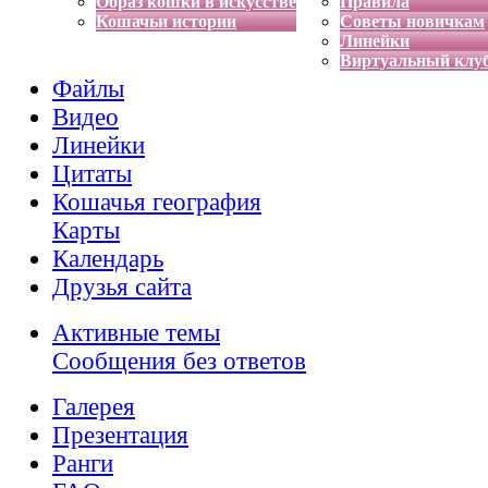
Образ кошки в искусстве
Правила
Кошачьи истории
Советы новичкам
Линейки
Виртуальный клу
Файлы
Видео
Линейки
Цитаты
Кошачья география
Карты
Календарь
Друзья сайта
Активные темы
Сообщения без ответов
Галерея
Презентация
Ранги