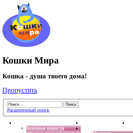
Кошки Мира
Кошка - душа твоего дома!
Пропустить
Расширенный поиск
Главная
Энциклопедия кошек
Де
Кошачьи новости
Форум