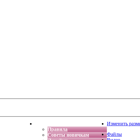
тская фантазия
Форум
Изменить разм
Правила
Файлы
Советы новичкам
Видео