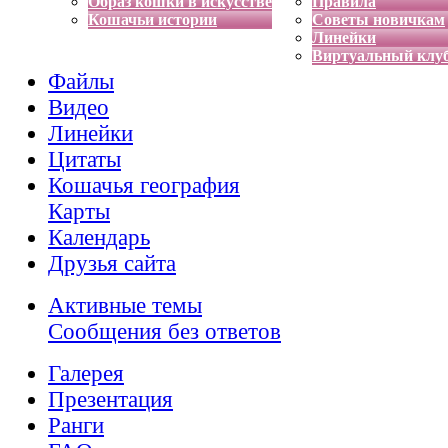
Образ кошки в искусстве
Правила
Кошачьи истории
Советы новичкам
Линейки
Виртуальный клу
Файлы
Видео
Линейки
Цитаты
Кошачья география
Карты
Календарь
Друзья сайта
Активные темы
Сообщения без ответов
Галерея
Презентация
Ранги