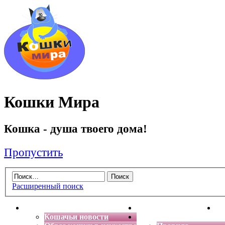
Кошки Мира
Кошка - душа твоего дома!
Пропустить
Расширенный поиск
Главная
Энциклопедия кошек
Де
Кошачьи новости
Форум