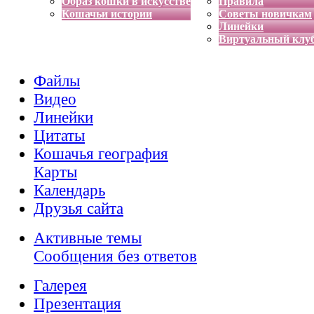
Образ кошки в искусстве
Правила
Кошачьи истории
Советы новичкам
Линейки
Виртуальный клу
Файлы
Видео
Линейки
Цитаты
Кошачья география
Карты
Календарь
Друзья сайта
Активные темы
Сообщения без ответов
Галерея
Презентация