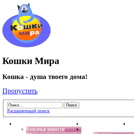
Кошки Мира
Кошка - душа твоего дома!
Пропустить
Расширенный поиск
Главная
Энциклопедия кошек
Де
Кошачьи новости
Форум