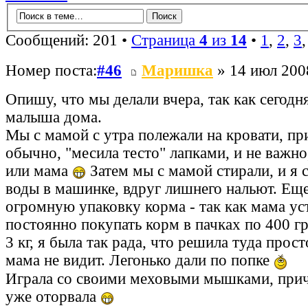
Сообщений: 201 •
Страница
4
из
14
•
1
,
2
,
3
Номер поста:
#46
Маришка
» 14 июл 200
Опишу, что мы делали вчера, так как сегодня
малыша дома.
Мы с мамой с утра полежали на кровати, при
обычно, "месила тесто" лапками, и не важно
или мама
Затем мы с мамой стирали, и я 
воды в машинке, вдруг лишнего нальют. Ещ
огромную упаковку корма - так как мама ус
постоянно покупать корм в пачках по 400 гр
3 кг, я была так рада, что решила туда прост
мама не видит. Легонько дали по попке
Играла со своими меховыми мышками, прич
уже оторвала