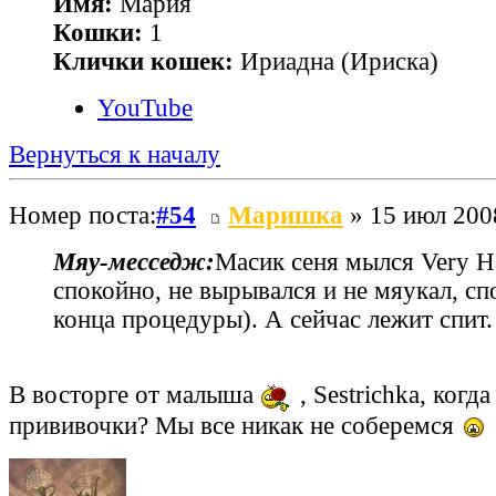
Имя:
Мария
Кошки:
1
Клички кошек:
Ириадна (Ириска)
YouTube
Вернуться к началу
Номер поста:
#54
Маришка
» 15 июл 200
Мяу‑месседж:
Масик сеня мылся Very H
спокойно, не вырывался и не мяукал, с
конца процедуры). А сейчас лежит спит.
В восторге от малыша
, Sestrichka, когд
прививочки? Мы все никак не соберемся