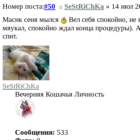
Номер поста:
#50
SeStRiChKa
» 14 июл 2
Масик сеня мылся
Вел себя спокойно, не 
мяукал, спокойно ждал конца процедуры). А
спит.
SeStRiChKa
Вечерняя Кошачья Личность
Сообщения:
533