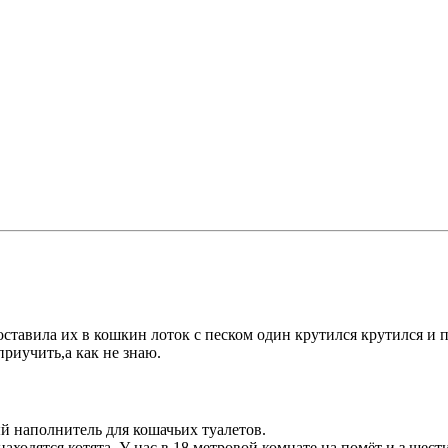
оставила их в кошкин лоток с песком один крутился крутился и п
приучить,а как не знаю.
й наполнитель для кошачьих туалетов.
аходятся котята. У нас в 18 метровой комнате на помёт и з шести