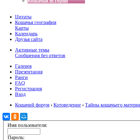
Кошачьи истории
Цитаты
Кошачья география
Карты
Календарь
Друзья сайта
Активные темы
Сообщения без ответов
Галерея
Презентация
Ранги
FAQ
Регистрация
Вход
Кошачий форум
‹
Котоведение
‹
Тайны кошачьего матери
Имя пользователя:
Пароль: