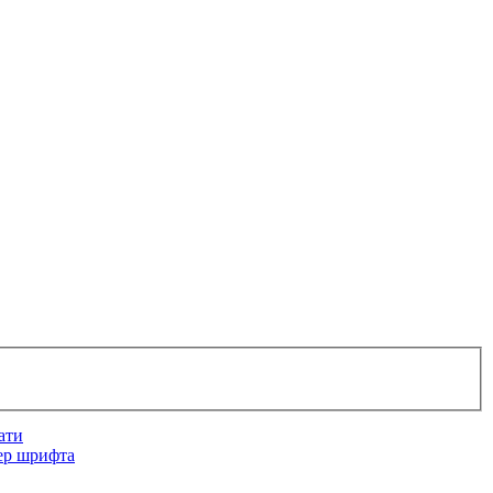
ати
ер шрифта