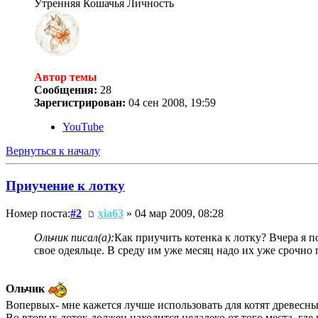
Утренняя Кошачья Личность
Автор темы
Сообщения:
28
Зарегистрирован:
04 сен 2008, 19:59
YouTube
Вернуться к началу
Приучение к лотку
Номер поста:
#2
xia63
» 04 мар 2009, 08:28
Ольчик писал(а):
Как приучить котенка к лотку? Вчера я п
свое одеяльце. В среду им уже месяц надо их уже срочно 
Ольчик
Вопервых- мне кажется лучше использовать для котят древесны
Во вторых лоток должен находится недалеко от того места, где н