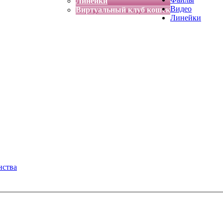
Линейки
Видео
Виртуальный клуб кошек
Линейки
нства