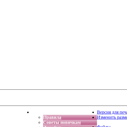
тская фантазия
Форум
Версия для печ
Правила
Изменить разм
Советы новичкам
Файлы