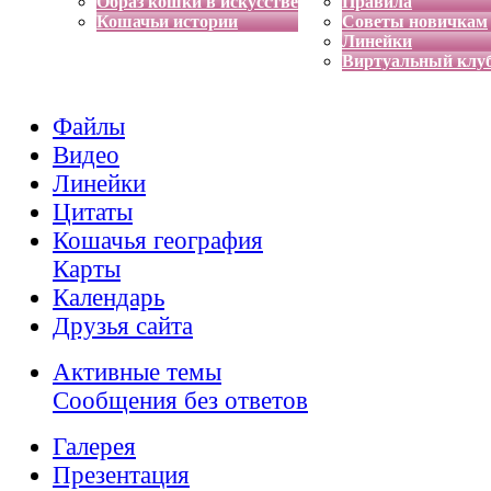
Образ кошки в искусстве
Правила
Кошачьи истории
Советы новичкам
Линейки
Виртуальный клу
Файлы
Видео
Линейки
Цитаты
Кошачья география
Карты
Календарь
Друзья сайта
Активные темы
Сообщения без ответов
Галерея
Презентация