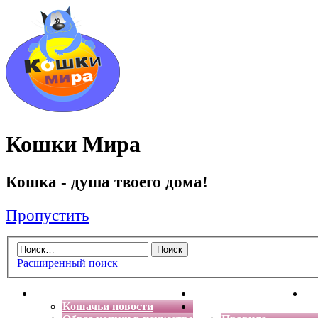
Кошки Мира
Кошка - душа твоего дома!
Пропустить
Расширенный поиск
Главная
Энциклопедия кошек
Де
Кошачьи новости
Форум