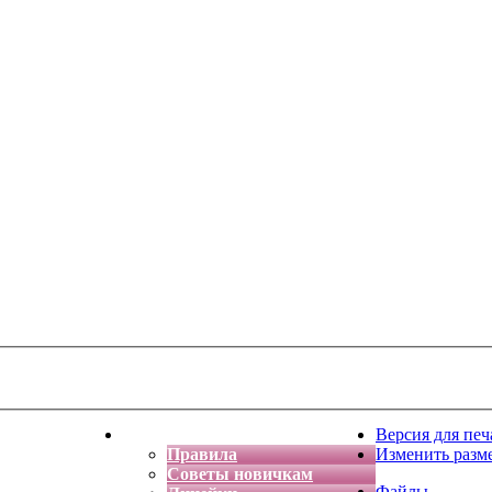
тская фантазия
Форум
Версия для печ
Правила
Изменить разм
Советы новичкам
Файлы