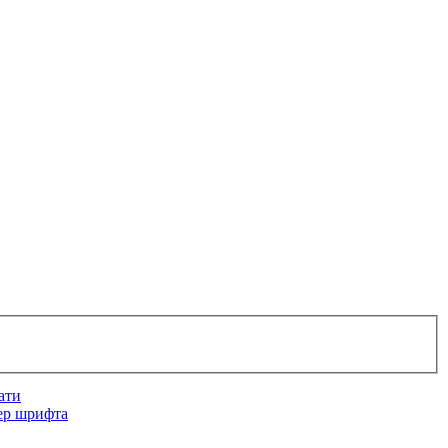
ати
ер шрифта