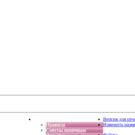
тская фантазия
Форум
Версия для печ
Правила
Изменить разм
Советы новичкам
Файлы