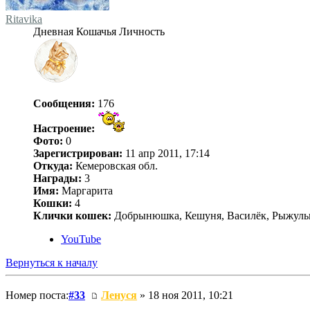
Ritavika
Дневная Кошачья Личность
Сообщения:
176
Настроение:
Фото:
0
Зарегистрирован:
11 апр 2011, 17:14
Откуда:
Кемеровская обл.
Награды:
3
Имя:
Маргарита
Кошки:
4
Клички кошек:
Добрынюшка, Кешуня, Василёк, Рыжуль
YouTube
Вернуться к началу
Номер поста:
#33
Ленуся
» 18 ноя 2011, 10:21