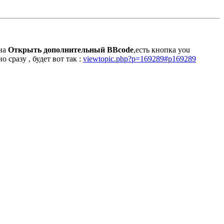
 на
Открыть дополнительный BBcode
,есть кнопка you
о сразу , будет вот так :
viewtopic.php?p=169289#p169289