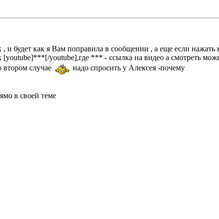
, и будет как я Вам поправила в сообщении , а еще если нажать
к [youtube]***[/youtube],где *** - ссылка на видео а смотреть можн
во втором случае
надо спросить у Алексея -почему
ямо в своей теме