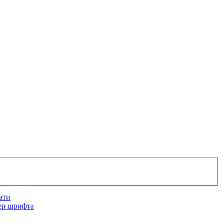
ати
ер шрифта