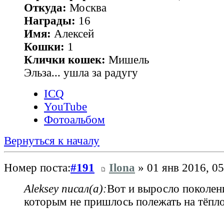
Откуда:
Москва
Награды:
16
Имя:
Алексей
Кошки:
1
Клички кошек:
Мишель
Эльза... ушла за радугу
ICQ
YouTube
Фотоальбом
Вернуться к началу
Номер поста:
#191
Ilona
» 01 янв 2016, 05
Aleksey писал(а):
Вот и выросло поколени
которым не пришлось полежать на тёпл