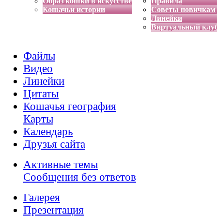
Образ кошки в искусстве
Правила
Кошачьи истории
Советы новичкам
Линейки
Виртуальный клу
Файлы
Видео
Линейки
Цитаты
Кошачья география
Карты
Календарь
Друзья сайта
Активные темы
Сообщения без ответов
Галерея
Презентация