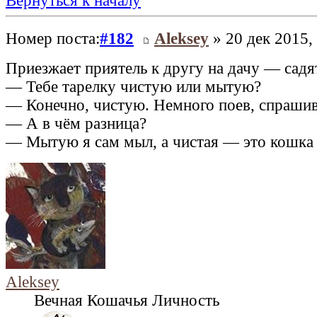
Вернуться к началу
Номер поста:
#182
Aleksey
» 20 дек 2015,
Приезжает приятель к другу на дачу — садят
— Тебе тарелку чистую или мытую?
— Конечно, чистую. Немного поев, спрашив
— А в чём разница?
— Мытую я сам мыл, а чистая — это кошка 
Aleksey
Вечная Кошачья Личность