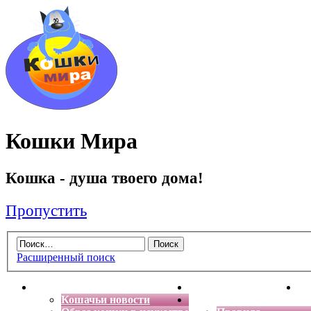
Кошки Мира
Кошка - душа твоего дома!
Пропустить
Расширенный поиск
Главная
Энциклопедия кошек
Де
Кошачьи новости
Форум