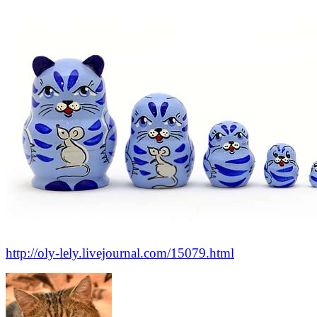
http://oly-lely.livejournal.com/15079.html