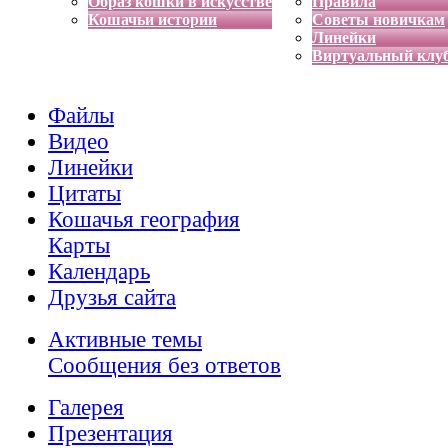
Образ кошки в искусстве
Правила
Кошачьи истории
Советы новичкам
Линейки
Виртуальный клу
Файлы
Видео
Линейки
Цитаты
Кошачья география
Карты
Календарь
Друзья сайта
Активные темы
Сообщения без ответов
Галерея
Презентация