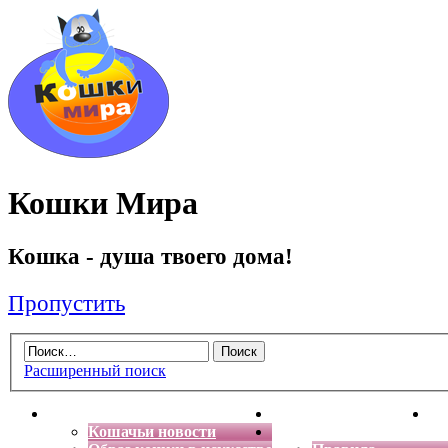
Кошки Мира
Кошка - душа твоего дома!
Пропустить
Расширенный поиск
Главная
Энциклопедия кошек
Де
Кошачьи новости
Форум