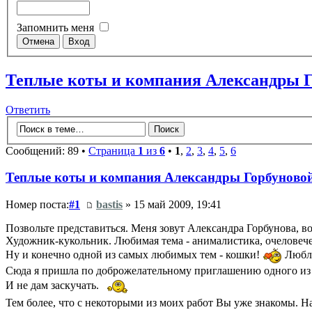
Запомнить меня
Теплые коты и компания Александры Г
Ответить
Сообщений: 89 •
Страница
1
из
6
•
1
,
2
,
3
,
4
,
5
,
6
Теплые коты и компания Александры Горбуново
Номер поста:
#1
bastis
» 15 май 2009, 19:41
Позвольте представиться. Меня зовут Александра Горбунова, воз
Художник-кукольник. Любимая тема - анималистика, очеловече
Ну и конечно одной из самых любимых тем - кошки!
Люблю
Сюда я пришла по доброжелательному приглашению одного из м
И не дам заскучать.
Тем более, что с некоторыми из моих работ Вы уже знакомы. На