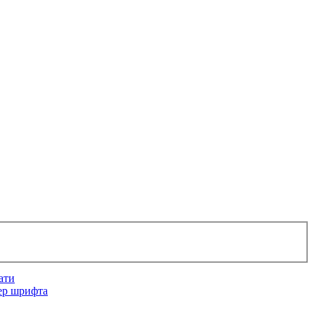
ати
ер шрифта