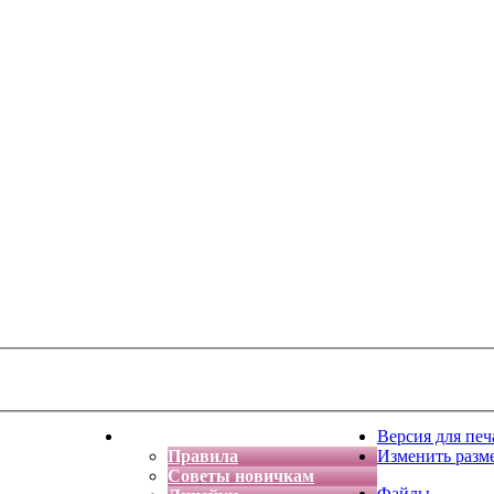
тская фантазия
Форум
Версия для печ
Правила
Изменить разм
Советы новичкам
Файлы