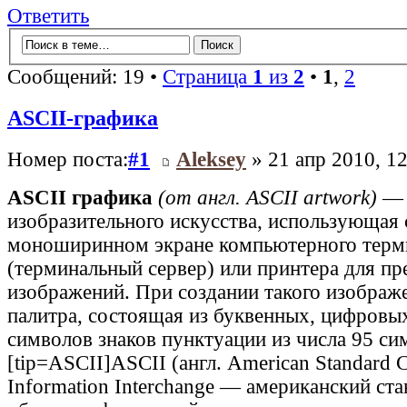
Ответить
Сообщений: 19 •
Страница
1
из
2
•
1
,
2
ASCII-графика
Номер поста:
#1
Aleksey
» 21 апр 2010, 12
ASCII графика
(от англ. ASCII artwork)
— 
изобразительного искусства, использующая
моноширинном экране компьютерного терм
(терминальный сервер) или принтера для пр
изображений. При создании такого изображ
палитра, состоящая из буквенных, цифровы
символов знаков пунктуации из числа 95 си
[tip=ASCII]ASCII (англ. American Standard C
Information Interchange — американский ст