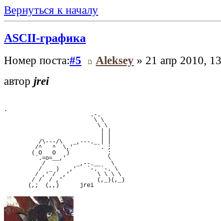
Вернуться к началу
ASCII-графика
Номер поста:
#5
Aleksey
» 21 апр 2010, 13
автор
jrei
.
                         .-.
                          \ \
                           \ \
                            | |
                            | |
          /\---/\   _,---._ | |
         /^   ^  \,'       `. ;
        ( O   O   )           ;
         `.=o=__,'            \
           /         _,--.__   \
          /  _ )   ,'   `-. `-. \
         / ,' /  ,'        \ \ \ \
        / /  / ,'          (,_)(,_)
       (,;  (,,)      jrei