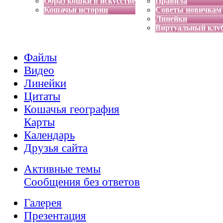
Образ кошки в искусстве
Правила
Кошачьи истории
Советы новичкам
Линейки
Виртуальный клу
Файлы
Видео
Линейки
Цитаты
Кошачья география
Карты
Календарь
Друзья сайта
Активные темы
Сообщения без ответов
Галерея
Презентация