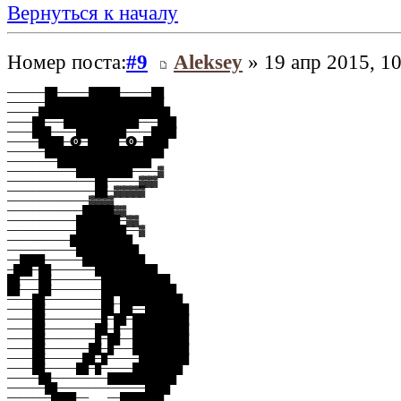
Вернуться к началу
Номер поста:
#9
Aleksey
» 19 апр 2015, 10
──────██─────█████─────██
──────███████████████████
─────█████████████████████
────██───████████████───███
────███────████████────████
─────████─⓿─█████─⓿─████
──────███████████████████
────────███████████████
───────────█████████────▓
──────────────██─────▓▓▓
──────────────██─▓▓▓▓▓
─────────────▓▓▓▓
────────────█████▓▓
───────────███████─▓▓
───────────████████──▓
──────────██████████
───────────██████████
──████──────██████████
─███─██───────██████████
██───██────────███████████
██───██────────████████████
────██─────────██_██████████
────██─────────██_██──███████
────██─────────█─██─█████████
────██────────██─█──█████████
────██────────█─██──█████████
────██───────██─█───█████████
────██──────██─█─────████████
────██─────██─█─────████████
─────██─────────███████████
──────██──────────────████
───────████──___──███████