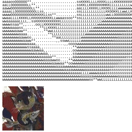
aaaaooOOOOOO**......................ssKKKKLLLLKKKKLLLLKKKKKKKK
aaLLOOOOOOOOLL**....................ssKKLLKKKKKKHHKKLLLLLLLLLL
aawwOOOOOOOOOOLL**..................aaLLLLKKKKLLKKOOLLLLwwwwww
aaaaLLOOOOOOOOOOLLss,,..............ssLLLLLLLLLLLLKKOOKKLLwwLL
wwwwOOOOOOOOOOOOKKKKLLss**..........ssLLLLLLLLLLLLwwLLOOOOOOOO
wwaaLLLLKKKKLLKKKKKKKKKKLLwwaassoo**ssLLLLLLLLLLLLwwwwwwwwwwww
wwaaaaaaLLLL,,ssKKKKKKKKKKKKLLLLLLLLLLLLLLLLLLLLwwwwwwwwwwwwww
wwwwssaa**,,....ooLLKKKKKKKKLLLLLLLLLLLLLLLLLLwwwwwwwwwwwwwwww
wwwwaaaass........**LLKKKKLLLLLLLLLLLLLLLLLLwwwwwwwwwwwwwwwwww
wwwwwwaaww**........**wwLLLLLLLLLLLLLLLLLLwwwwwwwwwwwwwwwwwwaa
wwwwwwwwaaaa..........**LLLLLLLLLLLLLLLLwwwwwwwwwwwwwwwwwwaaaa
wwwwwwwwaawwoo..........**aaLLLLLLLLLLwwwwwwwwwwwwwwwwwwaaaaaa
wwwwwwwwwwaaww**..........,,sswwLLLLLLwwwwwwwwwwwwwwwwaaaaaaaa
wwwwwwwwwwwwaaaa,,............,,oooowwwwwwwwwwwwwwwwaaaaaaaaaa
wwwwwwwwwwwwssaaaa,,..............**wwwwwwwwwwwwwwaaaaaaaaaaaa
wwwwwwwwwwwwwwaawwaa,,............oowwwwwwwwwwwwaaaaaaaaaaaaaa
wwwwwwwwwwwwwwwwaawwaa,,..........sswwwwwwwwwwaaaaaaaaaaaaaaaa
wwwwwwwwwwwwwwwwwwaaaaaa**........aawwwwwwwwaaaaaaaaaaaaaaaass
wwwwwwwwwwwwwwwwwwwwaaaawwoo....**wwwwwwwwaaaaaaaaaaaaaaaassss
wwwwwwwwwwwwwwwwwwwwwwwwaawwaa**oowwwwwwaaaaaaaaaaaaaaaassssss
wwwwwwwwwwwwwwwwwwwwwwwwwwaaaawwwwwwaaaaaaaaaaaaaaaaaassssssss
wwwwwwwwwwwwwwwwwwwwwwwwwwwwwwaaaawwwwwwaaaaaaaaaaaassssssssss
wwwwwwwwwwwwwwwwwwwwwwwwwwwwwwwwaaaaaaLLLLwwwwaaaassssssssssss
wwwwwwwwwwwwwwwwwwwwwwwwwwwwwwwwwwwwwwaaaaaawwwwwwwwwwwwaaaaaa
wwwwwwwwwwwwwwwwwwwwwwwwwwwwwwwwwwwwwwwwwwoo**wwLLLLLLLLLLLLLL