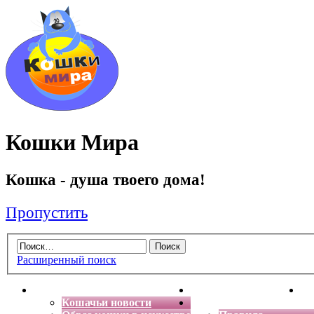
Кошки Мира
Кошка - душа твоего дома!
Пропустить
Расширенный поиск
Главная
Энциклопедия кошек
Де
Кошачьи новости
Форум