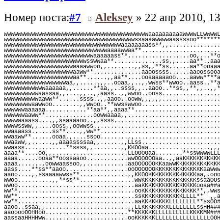
Номер поста:
#7
Aleksey
» 22 апр 2010, 13
wwwwwwwwwwwwwwwwwwwwwwwwwwwwwwwwwwwwwwwwwwaaaaaaaaaawwwwLLwwww
wwwwwwwwwwwwwwwwwwwwwwwwwwwwwwwwwwwwwwssaaaawwwwaassssoo******
wwwwwwwwwwwwwwwwwwwwwwwwwwwwwwwwwwaaaaaaaass**,,..............
wwwwwwwwwwwwwwwwwwwwwwwwwwwwwwaaaawwaa**......................
wwwwwwwwwwwwwwwwwwwwwwwwwwaaaaaass**..................oo,,..**
wwwwwwwwwwwwwwwwwwwwwwwwsswwaa**..............ss,,....aa**..aa
wwwwwwwwwwwwwwwwwwwwaaaawwoo,,........,,ss,,**ss......aa**ooaa
wwwwwwwwwwwwwwwwwwwwaaww**..............aaoossss......aaoossoo
wwwwwwwwwwwwwwwwwwwwaa**......,,aa**....ooaaaaaaoo....aaww****
wwwwwwwwwwwwwwwwwwaa,,......,,..ooaa,,..,,wwss**wwoo..aass..**
wwwwwwwwwwwwaaaaaa,,......**aa,,..ssss,,..aaoo..**ss,,**,,..,,
wwwwwwwwwwaassaa,,....,,..,,aass..,,wwoo..ooss................
wwwwwwwwwwaaww**......ssss..,,aaoo..ooww,,,,,,................
wwwwwwwwaawwoo........,,wwoo..**wwsswwoo......................
wwwwwwaaaaaa............**aa**,,aaaa**........................
wwwwwwaaww**..............oowwaaaa,,..........................
wwwwaaaass....,,ssaaaaoo..,,ssss..............................
wwwwssww,,....ooss,,oowwss....................................
wwaaaass......ss**....,,ww**..................................
wwaaww**......ooaa,,....ssoo........,,........................
wwaaww,,......,,aaaassssaa,,......,,LLss......................
wwaass............**ssss,,........,,KKOOaa..................,,
aaaa**....oo,,......................LLOOOOaa........**sswwwwLL
aaaa......ooaa**oossaaoo............wwOOOOOOaa..,,aaKKKKKKKKKK
aaaa........oowwaassoo,,............aaOOOOOOKKaawwKKKKKKKKKKKK
aass....**ss**aaoo..................ooOOOOOOKKKKKKKKKKKKKKaaww
aaoo....,,ssaaaawwss**..............,,KKOOKKKKKKKKKKKKKKaa,,oo
wwoo..........,,**ss**................wwKKKKKKKKKKKKKKKKssaaOO
wwoo..................................aaKKKKKKKKKKKKKKKKooaa##
ww**..................................ooKKKKKKKKKKKKKKKK**,,ww
ww**..................................ssKKKKKKKKKKKKLLLL**  ,,
ww**..................................aaKKKKKKKKLLLLLLLL**ssOO
aaoo..ssaa,,........................,,LLKKKKKKKKLLLLLLLLssHH##
aaooooOOHHoo........................**KKKKKKLLLLLLLLLLKKKKMM##
aassaaHHHHww........................ooKKKKKKLLLLLLLLLLLLLLLLOO