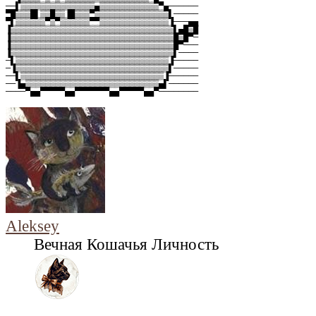
──▌▒▒▒▒▒▒▒▒▒▒▒▒▒▒▒▄▒▒▒▒▒▒▒▒▒▒▒▒▀▄──────
▀█▒▒▒█▌▒▒█▒▒▐█▒▒▒▀▒▒▒▒▒▒▒▒▒▒▒▒▒▒▒▌─────
▀▌▒▒▒▒▒▒▀▒▀▒▒▒▒▒▒▀▀▒▒▒▒▒▒▒▒▒▒▒▒▒▒▐───▄▄
▐▒▒▒▒▒▒▒▒▒▒▒▒▒▒▒▒▒▒▒▒▒▒▒▒▒▒▒▒▒▒▒▒▒▌▄█▒█
▐▒▒▒▒▒▒▒▒▒▒▒▒▒▒▒▒▒▒▒▒▒▒▒▒▒▒▒▒▒▒▒▒▒█▒█▀─
▐▒▒▒▒▒▒▒▒▒▒▒▒▒▒▒▒▒▒▒▒▒▒▒▒▒▒▒▒▒▒▒▒▒█▀───
▐▒▒▒▒▒▒▒▒▒▒▒▒▒▒▒▒▒▒▒▒▒▒▒▒▒▒▒▒▒▒▒▒▒▌────
─▌▒▒▒▒▒▒▒▒▒▒▒▒▒▒▒▒▒▒▒▒▒▒▒▒▒▒▒▒▒▒▒▐─────
─▐▒▒▒▒▒▒▒▒▒▒▒▒▒▒▒▒▒▒▒▒▒▒▒▒▒▒▒▒▒▒▒▌─────
──▌▒▒▒▒▒▒▒▒▒▒▒▒▒▒▒▒▒▒▒▒▒▒▒▒▒▒▒▒▒▐──────
──▐▄▒▒▒▒▒▒▒▒▒▒▒▒▒▒▒▒▒▒▒▒▒▒▒▒▒▒▒▄▌──────
────▀▄▄▀▀▀▀▀▄▄▀▀▀▀▀▀▀▄▄▀▀▀▀▀▄▄▀────────
Aleksey
Вечная Кошачья Личность