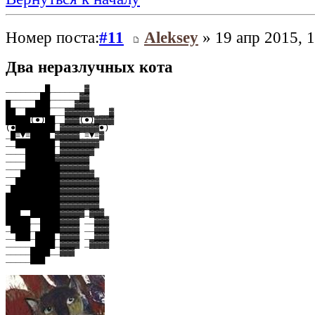
Номер поста:
#11
Aleksey
» 19 апр 2015, 
Два неразлучных кота
________█_______▓
_______██______▓▓
█_____███_____▓▓▓
██__█████___▓▓▓▓▓▓ __▓
█████(●)██__▓▓▓(●)▓▓▓▓
(●████████_▓▓▓▓▓▓▓▓●)
_█=▼=████_▓▓▓▓▓ =▼=▓
__████████_▓▓▓▓▓▓▓▓
____██████_▓▓▓▓▓▓▓
____██████▓▓▓▓▓▓▓
____███████▓▓▓▓▓▓
___████████▓▓▓▓▓▓▓
__█████████▓▓▓▓▓▓▓▓
_██████████▓▓▓▓▓▓▓▓
███████████▓▓▓▓▓▓▓▓
███████████▓▓▓▓▓▓▓▓
███__██████▓▓▓▓▓_▓▓▓
█████__████▓▓▓▓ __▓▓▓
_████__████▓▓▓▓ __▓▓▓
__███_████_▓▓▓▓ __▓▓▓
______████_▓▓▓▓ _▓▓▓▓
_____████__▓▓▓
_____███