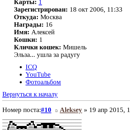
Карты:
1
Зарегистрирован:
18 окт 2006, 11:33
Откуда:
Москва
Награды:
16
Имя:
Алексей
Кошки:
1
Клички кошек:
Мишель
Эльза... ушла за радугу
ICQ
YouTube
Фотоальбом
Вернуться к началу
Номер поста:
#10
Aleksey
» 19 апр 2015, 
───────────────────────────────────────
───▐▀▄───────▄▀▌───▄▄▄▄▄▄▄─────────────
───▌▒▒▀▄▄▄▄▄▀▒▒▐▄▀▀▒██▒██▒▀▀▄──────────
──▐▒▒▒▒▀▒▀▒▀▒▒▒▒▒▒▒▒▒▒▒▒▒▒▒▒▒▀▄────────