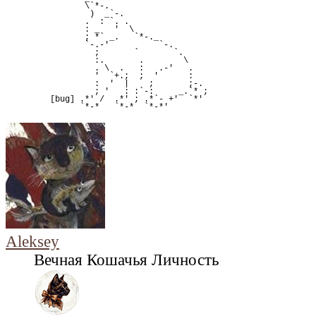
                \`*-.                    
                 )  _`-.                 
                .  : `. .                
                : _   '  \               
                ; *` _.   `*-._          
                `-.-'          `-.       
                  ;       `       `.     
                  :.       .        \    
                  . \  .   :   .-'   .   
                  '  `+.;  ;  '      :   
                  :  '  |    ;       ;-. 
                  ; '   : :`-:     _.`* ;
         [bug] .*' /  .*' ; .*`- +'  `*' 
               `*-*   `*-*  `*-*'
Aleksey
Вечная Кошачья Личность