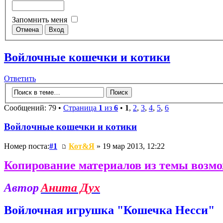
Запомнить меня
Войлочные кошечки и котики
Ответить
Сообщений: 79 •
Страница
1
из
6
•
1
,
2
,
3
,
4
,
5
,
6
Войлочные кошечки и котики
Номер поста:
#1
Кот&Я
» 19 мар 2013, 12:22
Копирование материалов из темы возмо
Автор
Анита Дух
Войлочная игрушка "Кошечка Несси"