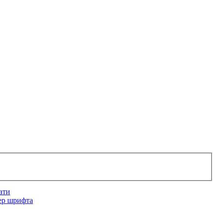
ати
ер шрифта