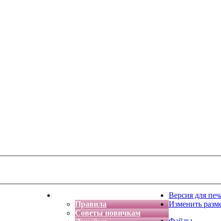
тская фантазия
Форум
Версия для печ
Правила
Изменить разм
Советы новичкам
Файлы