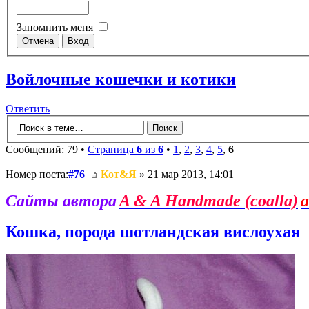
Запомнить меня
Войлочные кошечки и котики
Ответить
Сообщений: 79 •
Страница
6
из
6
•
1
,
2
,
3
,
4
,
5
,
6
Номер поста:
#76
Кот&Я
» 21 мар 2013, 14:01
Сайты автора
A & A Handmade (coalla)
a
Кошка, порода шотландская вислоухая