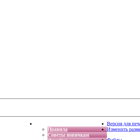
тская фантазия
Форум
Версия для печ
Правила
Изменить разм
Советы новичкам
Файлы