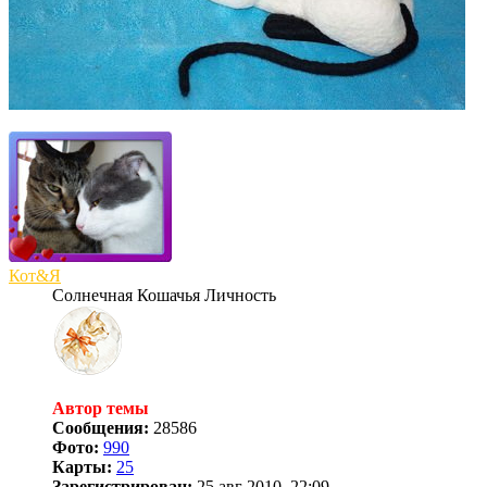
Кот&Я
Солнечная Кошачья Личность
Автор темы
Сообщения:
28586
Фото:
990
Карты:
25
Зарегистрирован:
25 авг 2010, 22:09