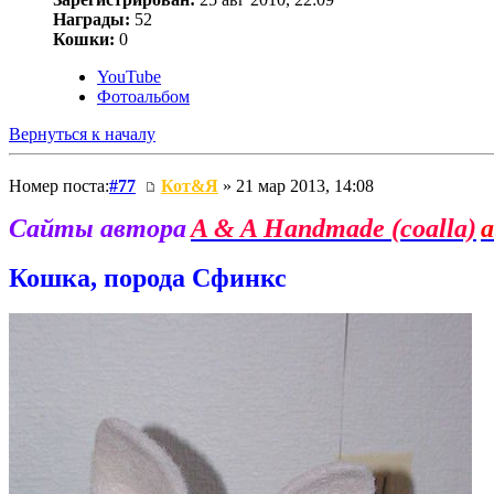
Награды:
52
Кошки:
0
YouTube
Фотоальбом
Вернуться к началу
Номер поста:
#77
Кот&Я
» 21 мар 2013, 14:08
Сайты автора
A & A Handmade (coalla)
a
Кошка, порода Сфинкс