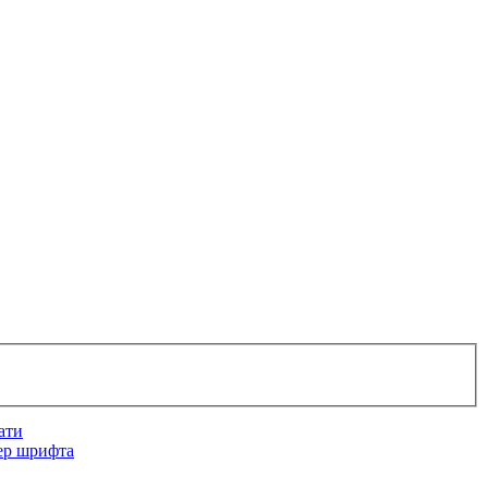
ати
ер шрифта