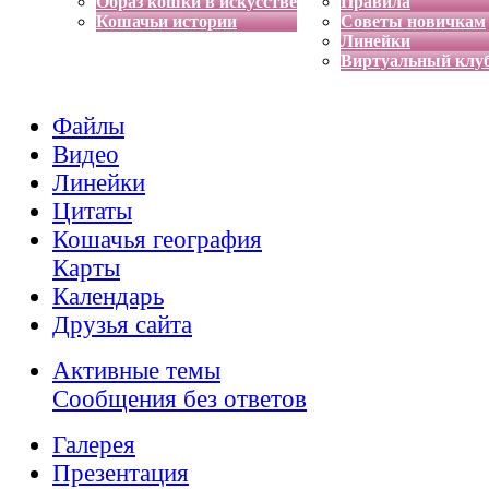
Образ кошки в искусстве
Правила
Кошачьи истории
Советы новичкам
Линейки
Виртуальный клу
Файлы
Видео
Линейки
Цитаты
Кошачья география
Карты
Календарь
Друзья сайта
Активные темы
Сообщения без ответов
Галерея
Презентация