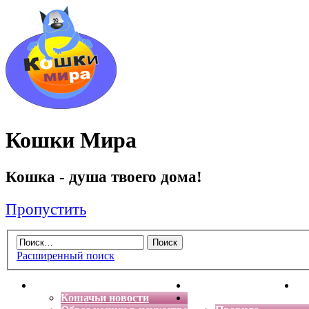
Кошки Мира
Кошка - душа твоего дома!
Пропустить
Расширенный поиск
Главная
Энциклопедия кошек
Де
Кошачьи новости
Форум