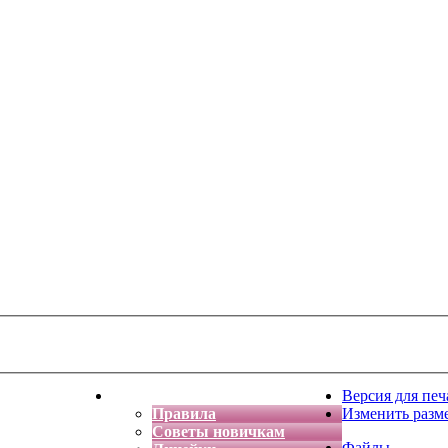
тская фантазия
Форум
Версия для печ
Правила
Изменить разм
Советы новичкам
Файлы