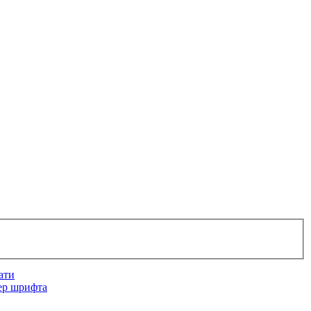
ати
ер шрифта