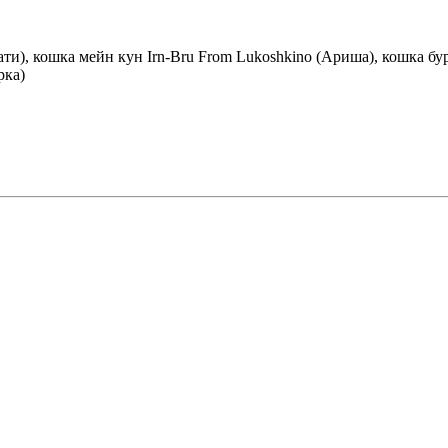
ати), кошка мейн кун Irn-Bru From Lukoshkino (Ариша), кошка б
рка)