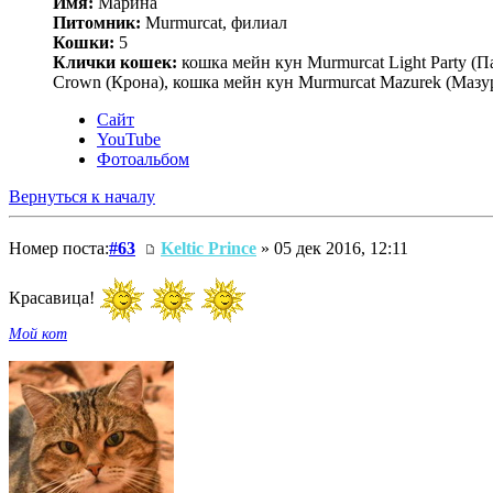
Имя:
Марина
Питомник:
Murmurcat, филиал
Кошки:
5
Клички кошек:
кошка мейн кун Murmurcat Light Party (П
Crown (Крона), кошка мейн кун Murmurcat Mazurek (Мазу
Сайт
YouTube
Фотоальбом
Вернуться к началу
Номер поста:
#63
Keltic Prince
» 05 дек 2016, 12:11
Красавица!
Мой кот