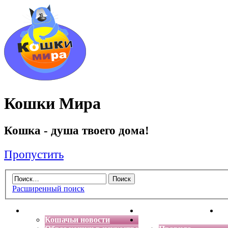
Кошки Мира
Кошка - душа твоего дома!
Пропустить
Расширенный поиск
Главная
Энциклопедия кошек
Де
Кошачьи новости
Форум