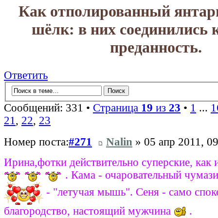
Как отполированный янтар
шёлк: в них соединились 
преданность.
Ответить
Сообщений: 331 •
Страница
19
из
23
•
1
...
1
21
,
22
,
23
Номер поста:
#271
Nalin
» 05 апр 2011, 09
Ирина,фотки действительно суперские, как 
. Кама - очаровательный чумаз
- "летучая мышь". Сеня - само спок
благородство, настоящий мужчина
.