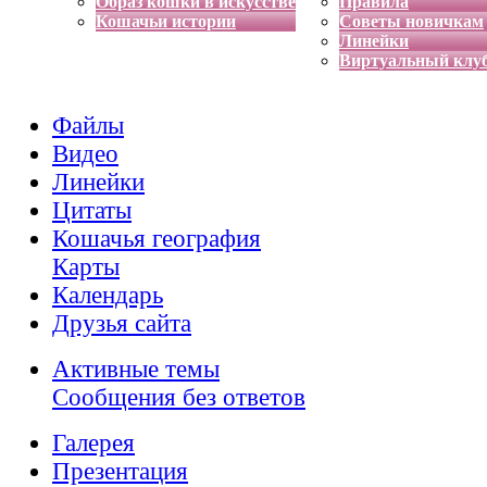
Образ кошки в искусстве
Правила
Кошачьи истории
Советы новичкам
Линейки
Виртуальный клу
Файлы
Видео
Линейки
Цитаты
Кошачья география
Карты
Календарь
Друзья сайта
Активные темы
Сообщения без ответов
Галерея
Презентация