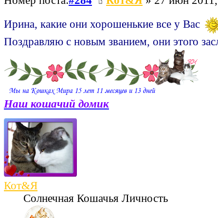
Номер поста:
#284
Кот&Я
» 27 июн 2011,
Ирина, какие они хорошенькие все у Вас
Поздравляю с новым званием, они этого з
Наш кошачий домик
Кот&Я
Солнечная Кошачья Личность