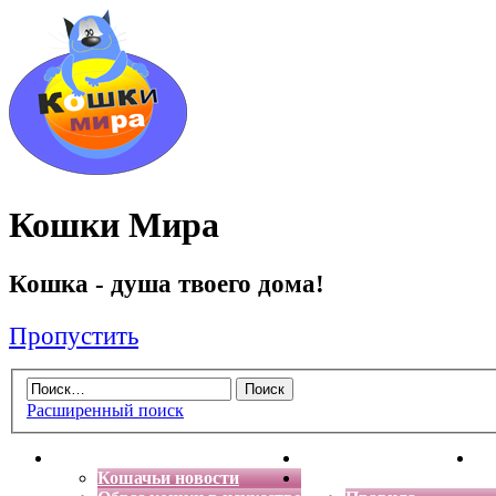
Кошки Мира
Кошка - душа твоего дома!
Пропустить
Расширенный поиск
Главная
Энциклопедия кошек
Де
Кошачьи новости
Форум