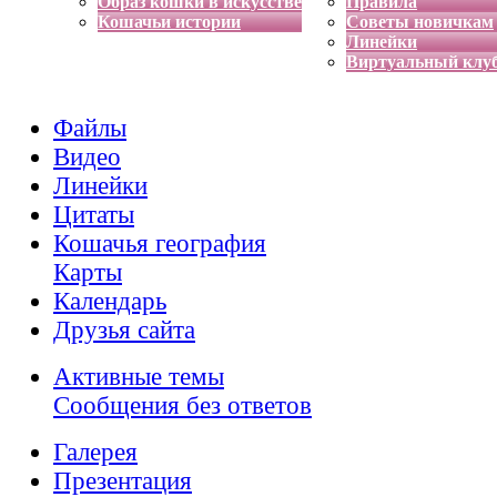
Образ кошки в искусстве
Правила
Кошачьи истории
Советы новичкам
Линейки
Виртуальный клу
Файлы
Видео
Линейки
Цитаты
Кошачья география
Карты
Календарь
Друзья сайта
Активные темы
Сообщения без ответов
Галерея
Презентация