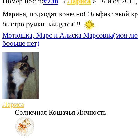
Номер поста:
#738
Лариса
» 16 июл 2011,
Марина, подходят конечно! Эльфик такой кр
быстро ручки найдутся!!!
Мотюшка, Марс и Алиска Марсовна(моя лю
бооьше нет)
Лариса
Солнечная Кошачья Личность