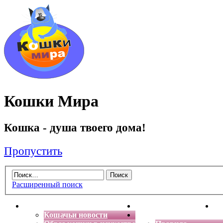
Кошки Мира
Кошка - душа твоего дома!
Пропустить
Расширенный поиск
Главная
Энциклопедия кошек
Де
Кошачьи новости
Форум