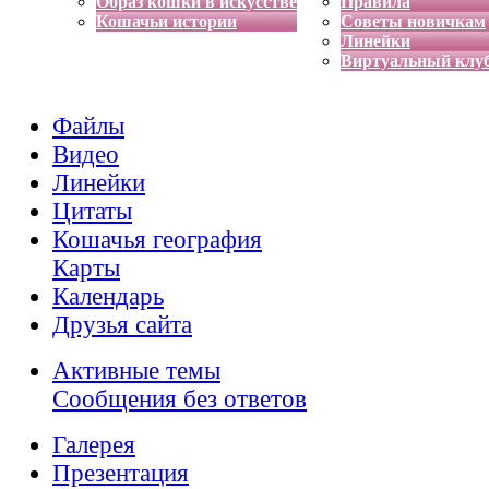
Образ кошки в искусстве
Правила
Кошачьи истории
Советы новичкам
Линейки
Виртуальный клу
Файлы
Видео
Линейки
Цитаты
Кошачья география
Карты
Календарь
Друзья сайта
Активные темы
Сообщения без ответов
Галерея
Презентация