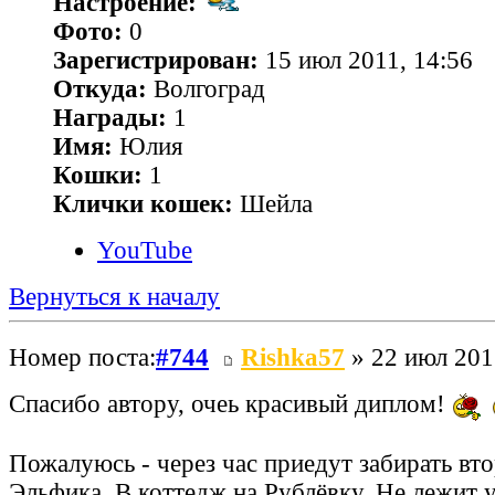
Настроение:
Фото:
0
Зарегистрирован:
15 июл 2011, 14:56
Откуда:
Волгоград
Награды:
1
Имя:
Юлия
Кошки:
1
Клички кошек:
Шейла
YouTube
Вернуться к началу
Номер поста:
#744
Rishka57
» 22 июл 201
Спасибо автору, очеь красивый диплом!
Пожалуюсь - через час приедут забирать вто
Эльфика. В коттедж на Рублёвку. Не лежит 