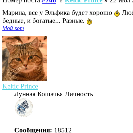
Номер поста:
#746
Keltic Prince
» 22 июл 
Марина, все у Эльфика будет хорошо
Люб
бедные, и богатые... Разные.
Мой кот
Keltic Prince
Лунная Кошачья Личность
Сообщения:
18512