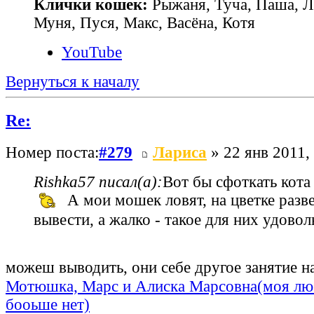
Клички кошек:
Рыжаня, Туча, Паша, Л
Муня, Пуся, Макс, Васёна, Котя
YouTube
Вернуться к началу
Re:
Номер поста:
#279
Лариса
» 22 янв 2011,
Rishka57 писал(а):
Вот бы сфоткать кота
А мои мошек ловят, на цветке разв
вывести, а жалко - такое для них удово
можеш выводить, они себе другое занятие 
Мотюшка, Марс и Алиска Марсовна(моя лю
бооьше нет)