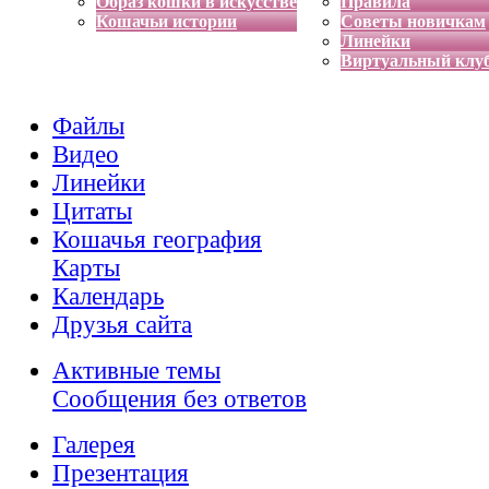
Образ кошки в искусстве
Правила
Кошачьи истории
Советы новичкам
Линейки
Виртуальный клу
Файлы
Видео
Линейки
Цитаты
Кошачья география
Карты
Календарь
Друзья сайта
Активные темы
Сообщения без ответов
Галерея
Презентация