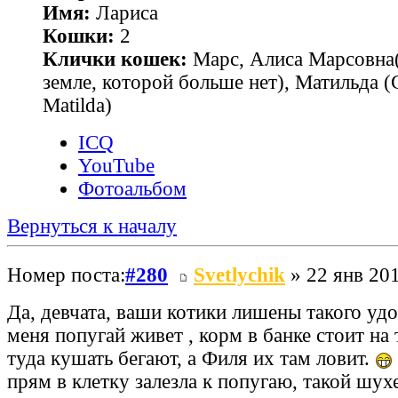
Имя:
Лариса
Кошки:
2
Клички кошек:
Марс, Алиса Марсовна(
земле, которой больше нет), Матильда 
Matilda)
ICQ
YouTube
Фотоальбом
Вернуться к началу
Номер поста:
#280
Svetlychik
» 22 янв 201
Да, девчата, ваши котики лишены такого уд
меня попугай живет , корм в банке стоит н
туда кушать бегают, а Филя их там ловит.
прям в клетку залезла к попугаю, такой шу