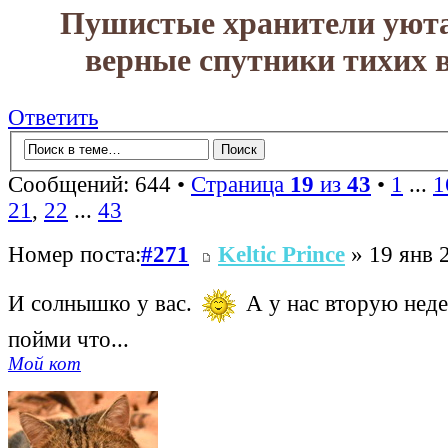
Пушистые хранители уюта
верные спутники тихих в
Ответить
Сообщений: 644 •
Страница
19
из
43
•
1
...
1
21
,
22
...
43
Номер поста:
#271
Keltic Prince
» 19 янв 
И солнышко у вас.
А у нас вторую неде
пойми что...
Мой кот