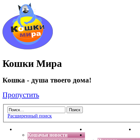
Кошки Мира
Кошка - душа твоего дома!
Пропустить
Расширенный поиск
Главная
Энциклопедия кошек
Де
Кошачьи новости
Форум