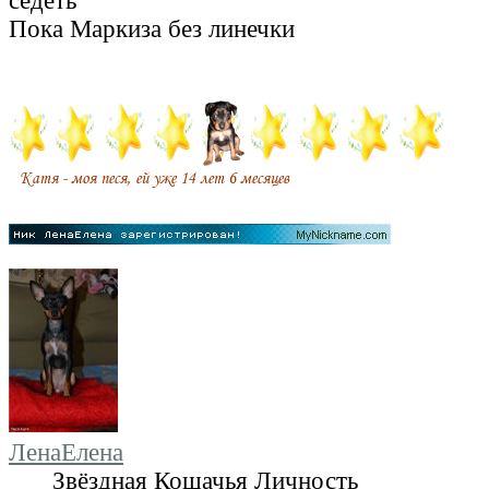
седеть
Пока Маркиза без линечки
ЛенаЕлена
Звёздная Кошачья Личность