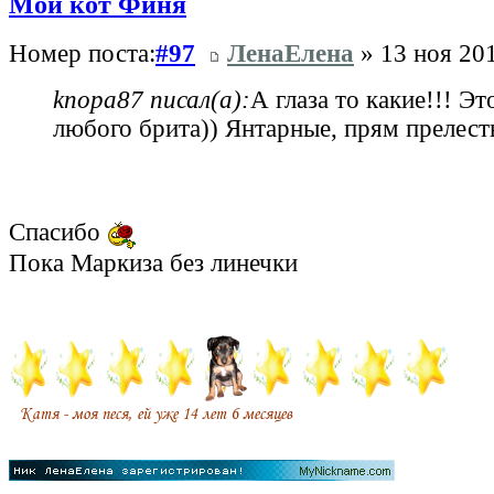
Мой кот Финя
Номер поста:
#97
ЛенаЕлена
» 13 ноя 201
knopa87 писал(а):
А глаза то какие!!! Эт
любого брита)) Янтарные, прям прелесть
Спасибо
Пока Маркиза без линечки