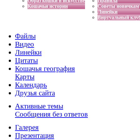
Образ кошки в искусстве
Правила
Кошачьи истории
Советы новичкам
Линейки
Виртуальный клу
Файлы
Видео
Линейки
Цитаты
Кошачья география
Карты
Календарь
Друзья сайта
Активные темы
Сообщения без ответов
Галерея
Презентация