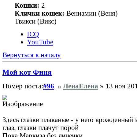
Кошки:
2
Клички кошек:
Вениамин (Веня)
Твикси (Викс)
ICQ
YouTube
Вернуться к началу
Мой кот Финя
Номер поста:
#96
ЛенаЕлена
» 13 ноя 201
Здесь глазки плаканые - у него врожденный 
глаз, глазки плачут порой
Пока Маркиза без линечки