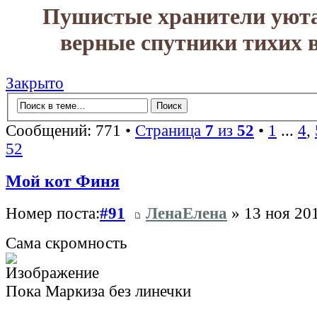
Пушистые хранители уюта
верные спутники тихих в
Закрыто
Сообщений: 771 •
Страница
7
из
52
•
1
...
4
,
52
Мой кот Финя
Номер поста:
#91
ЛенаЕлена
» 13 ноя 201
Сама скромность
Пока Маркиза без линечки