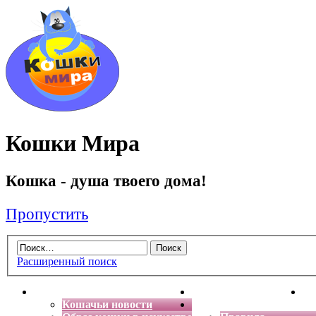
Кошки Мира
Кошка - душа твоего дома!
Пропустить
Расширенный поиск
Главная
Энциклопедия кошек
Де
Кошачьи новости
Форум