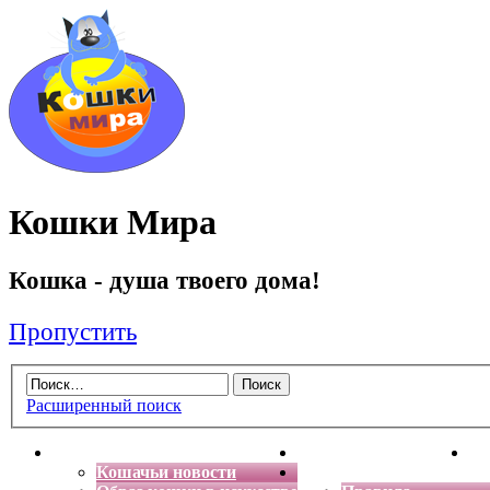
Кошки Мира
Кошка - душа твоего дома!
Пропустить
Расширенный поиск
Главная
Энциклопедия кошек
Де
Кошачьи новости
Форум