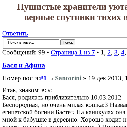
Пушистые хранители уюта
верные спутники тихих в
Ответить
Сообщений: 99 •
Страница
1
из
7
•
1
,
2
,
3
,
4
Бася и Афина
Номер поста:
#1
Santorini
» 19 дек 2013, 
Итак, знакомтесь:
Бася, родилась приблизительно 10.03.2012
Беспородная, но очень милая кошка:3 Назван
египетской богини Бастет. На каникулах она 
мной к бабушке в деревню. Хорошо ходит н
ловить мышей и всякую живность) Принесл