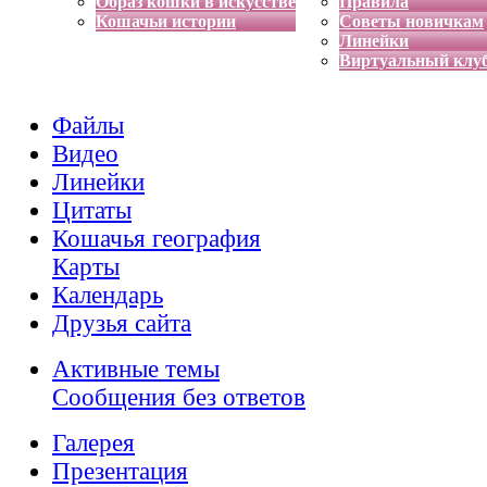
Образ кошки в искусстве
Правила
Кошачьи истории
Советы новичкам
Линейки
Виртуальный клу
Файлы
Видео
Линейки
Цитаты
Кошачья география
Карты
Календарь
Друзья сайта
Активные темы
Сообщения без ответов
Галерея
Презентация