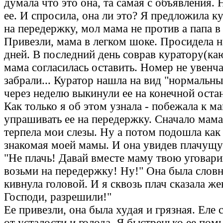
думала что это она, та самая с объявления. 
ее. И спросила, она ли это? Я предложила ку
на передержку, мол мама не против а папа в
Привезли, мама в легком шоке. Просидела н
дней. В последний день соврав куратору(каю
мама согласилась оставить. Номер не увенча
забрали... Куратор нашла на вид "нормальн
через неделю выкинули ее на конечной остан
Как только я об этом узнала - побежала к м
упрашивать ее на передержку. Сначало мама
терпела мои слезы. Ну а потом подошла как 
знакомая моей мамы. И она увидев плачущу
"Не плачь! Давай вместе маму твою уговари
возьми на передержку! Ну!" Она была словн
кивнула головой. И я сквозь плач сказала ж
Господи, разрешили!"
Ее привезли, она была худая и грязная. Еле
от усталости и голода. Я быстренько ее пом