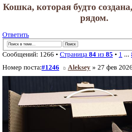
Кошка, которая будто создана
рядом.
Ответить
Сообщений: 1266 •
Страница
84
из
85
•
1
...
Номер поста:
#1246
Aleksey
» 27 фев 2026