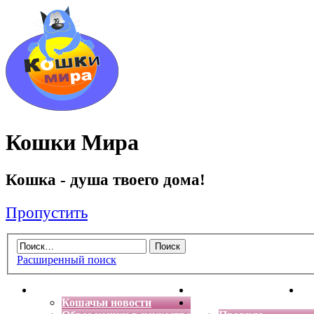
Кошки Мира
Кошка - душа твоего дома!
Пропустить
Расширенный поиск
Главная
Энциклопедия кошек
Де
Кошачьи новости
Форум