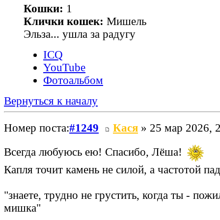
Кошки:
1
Клички кошек:
Мишель
Эльза... ушла за радугу
ICQ
YouTube
Фотоальбом
Вернуться к началу
Номер поста:
#1249
Кася
» 25 мар 2026, 
Всегда любуюсь ею! Спасибо, Лёша!
Капля точит камень не силой, а частотой па
"знаете, трудно не грустить, когда ты - по
мишка"