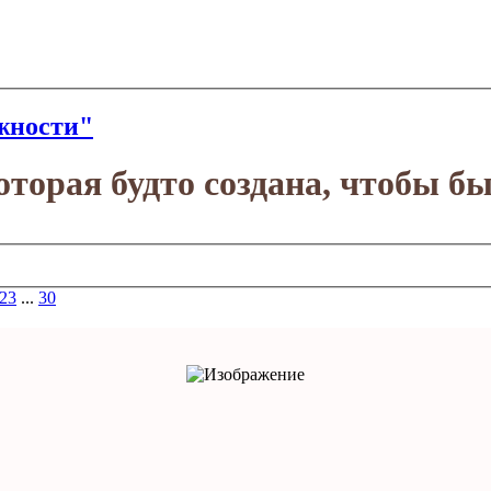
жности"
оторая будто создана, чтобы бы
23
...
30