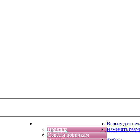
тская фантазия
Форум
Версия для печ
Правила
Изменить разм
Советы новичкам
Файлы