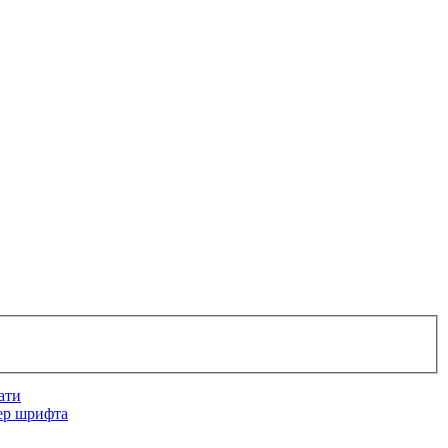
ати
ер шрифта