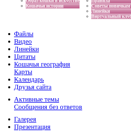
Образ кошки в искусстве
Правила
Кошачьи истории
Советы новичкам
Линейки
Виртуальный клу
Файлы
Видео
Линейки
Цитаты
Кошачья география
Карты
Календарь
Друзья сайта
Активные темы
Сообщения без ответов
Галерея
Презентация