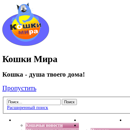
Кошки Мира
Кошка - душа твоего дома!
Пропустить
Расширенный поиск
Главная
Энциклопедия кошек
Де
Кошачьи новости
Форум