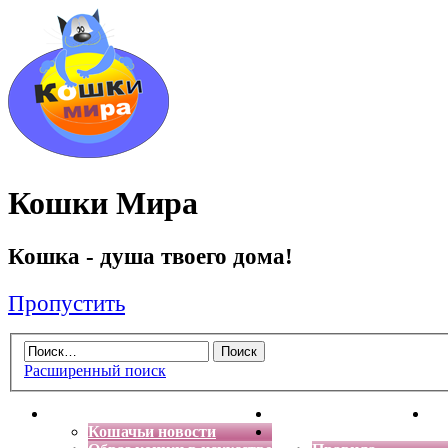
Кошки Мира
Кошка - душа твоего дома!
Пропустить
Расширенный поиск
Главная
Энциклопедия кошек
Де
Кошачьи новости
Форум