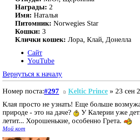
Награды:
2
Имя:
Наталья
Питомник:
Norwegies Star
Кошки:
3
Клички кошек:
Лора, Клай, Донелла
Сайт
YouTube
Вернуться к началу
Номер поста:
#297
Keltic Prince
» 23 сен 2
Клая просто не узнать! Еще больше возмужа
природе - это на даче?
У Калерии уже дети
летит... Хорошенькие, особенно Грета.
Мой кот