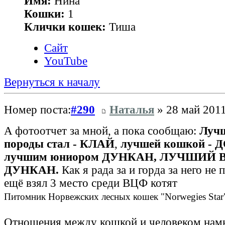
Имя:
Нина
Кошки:
1
Клички кошек:
Тиша
Сайт
YouTube
Вернуться к началу
Номер поста:
#290
Наталья
» 28 май 2011
A фотоотчет за мной, а пока сообщаю:
Луч
породы стал - КЛАЙ
,
лучшей кошкой -
лучшим юниором ДУНКАН, ЛУЧШИЙ В
ДУНКАН.
Как я рада за и горда за него не п
ещё взял 3 место среди ВЦФ котят
Питомник Норвежских лесных кошек "Norwegies Star
Отношения между кошкой и человеком намн