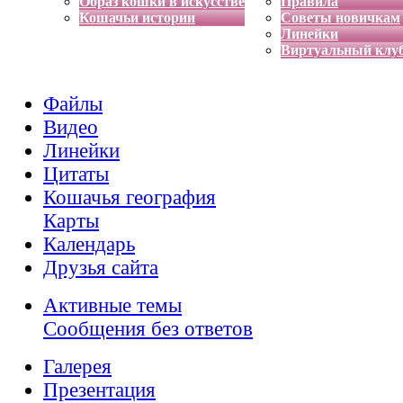
Образ кошки в искусстве
Правила
Кошачьи истории
Советы новичкам
Линейки
Виртуальный клу
Файлы
Видео
Линейки
Цитаты
Кошачья география
Карты
Календарь
Друзья сайта
Активные темы
Сообщения без ответов
Галерея
Презентация