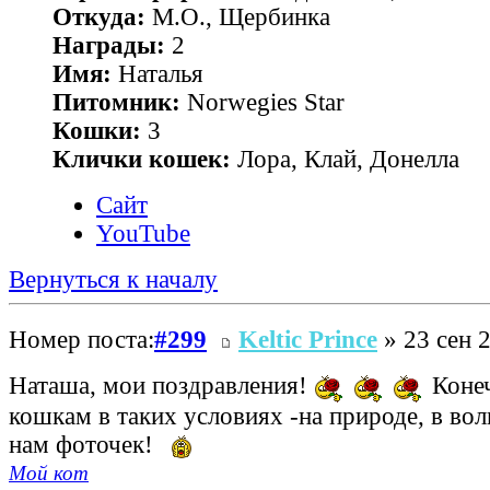
Откуда:
М.О., Щербинка
Награды:
2
Имя:
Наталья
Питомник:
Norwegies Star
Кошки:
3
Клички кошек:
Лора, Клай, Донелла
Сайт
YouTube
Вернуться к началу
Номер поста:
#299
Keltic Prince
» 23 сен 2
Наташа, мои поздравления!
Коне
кошкам в таких условиях -на природе, в вол
нам фоточек!
Мой кот