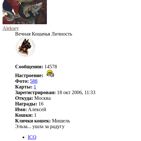
Aleksey
Вечная Кошачья Личность
Сообщения:
14578
Настроение:
Фото:
588
Карты:
1
Зарегистрирован:
18 окт 2006, 11:33
Откуда:
Москва
Награды:
16
Имя:
Алексей
Кошки:
1
Клички кошек:
Мишель
Эльза... ушла за радугу
ICQ