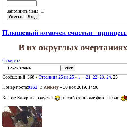
Запомнить меня
Плюшевый комочек счастья - принцесс
В их округлых очертания
Ответить
Сообщений: 368 •
Страница
25
из
25
•
1
...
21
,
22
,
23
,
24
,
25
Номер поста:
#361
Aleksey
» 30 ноя 2019, 14:30
Как же Катарина радуется
спасибо за новые фотографии