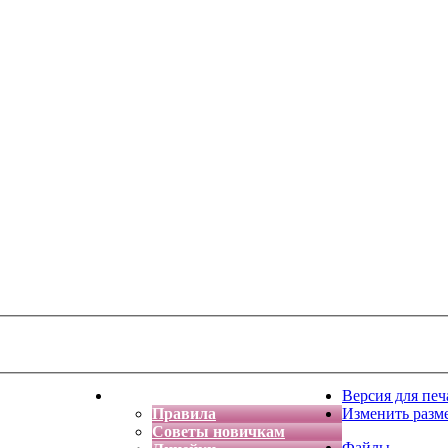
тская фантазия
Форум
Версия для печ
Правила
Изменить разм
Советы новичкам
Файлы