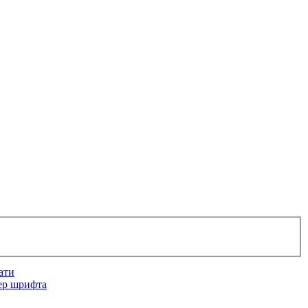
ати
ер шрифта