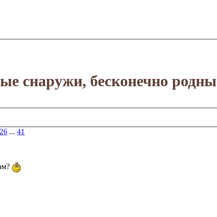
е снаружи, бесконечно родны
26
...
41
нам?