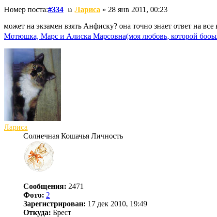
Номер поста:
#334
Лариса
» 28 янв 2011, 00:23
может на экзамен взять Анфиску? она точно знает ответ на все
Мотюшка, Марс и Алиска Марсовна(моя любовь, которой бооьш
Лариса
Солнечная Кошачья Личность
Сообщения:
2471
Фото:
2
Зарегистрирован:
17 дек 2010, 19:49
Откуда:
Брест