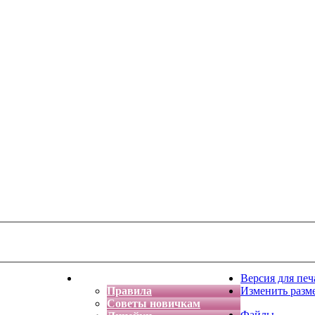
тская фантазия
Форум
Версия для печ
Правила
Изменить разм
Советы новичкам
Файлы