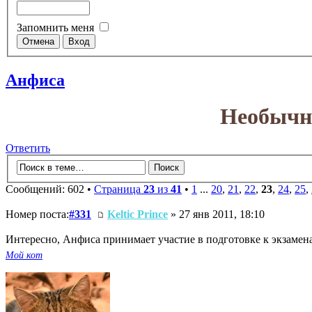
Запомнить меня
Анфиса
Необычны
Ответить
Сообщений: 602 •
Страница
23
из
41
•
1
...
20
,
21
,
22
,
23
,
24
,
25
,
Номер поста:
#331
Keltic Prince
» 27 янв 2011, 18:10
Интересно, Анфиса принимает участие в подготовке к экзаме
Мой кот