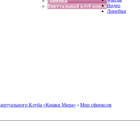
Линейки
Видео
Виртуальный клуб кошек
Линейки
Виртуального Клуба «Кошки Мира»
‹
Мир сфинксов