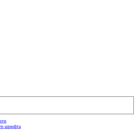
ати
ер шрифта