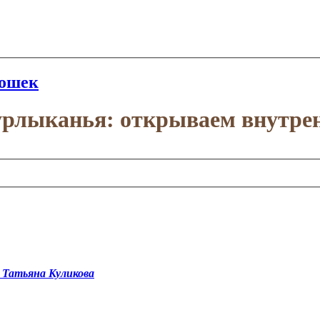
кошек
мурлыканья: открываем внутре
 Татьяна Куликова