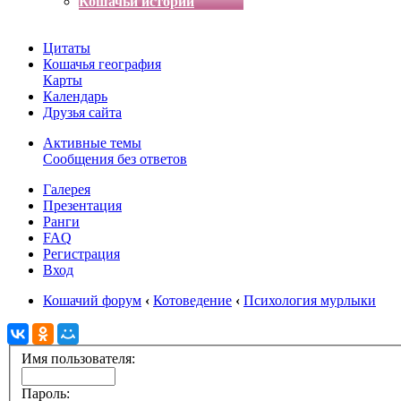
Кошачьи истории
Цитаты
Кошачья география
Карты
Календарь
Друзья сайта
Активные темы
Сообщения без ответов
Галерея
Презентация
Ранги
FAQ
Регистрация
Вход
Кошачий форум
‹
Котоведение
‹
Психология мурлыки
Имя пользователя:
Пароль: