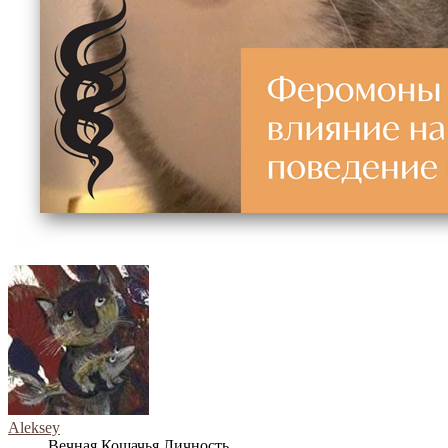
Aleksey
Вечная Кошачья Личность