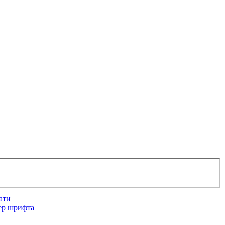
ати
ер шрифта