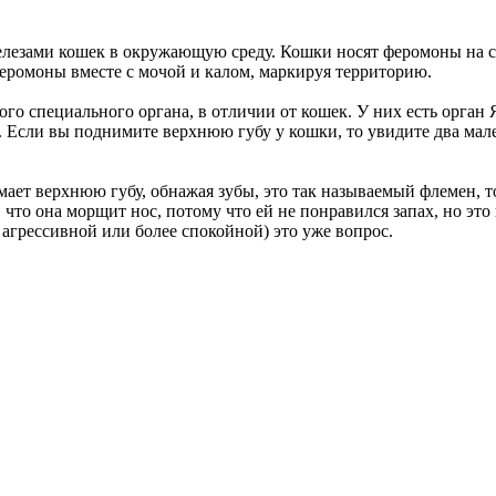
елезами кошек в окружающую среду. Кошки носят феромоны на с
феромоны вместе с мочой и калом, маркируя территорию.
го специального органа, в отличии от кошек. У них есть орган 
. Если вы поднимите верхнюю губу у кошки, то увидите два мален
ает верхнюю губу, обнажая зубы, это так называемый флемен, т
, что она морщит нос, потому что ей не понравился запах, но эт
грессивной или более спокойной) это уже вопрос.