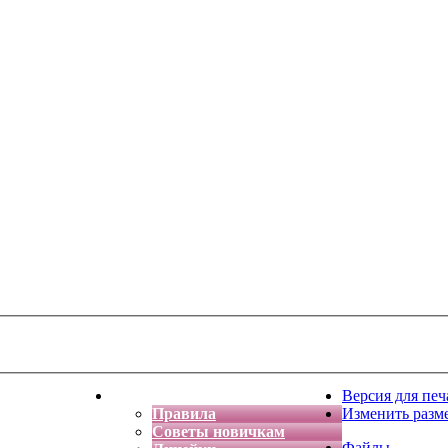
тская фантазия
Форум
Версия для печ
Правила
Изменить разм
Советы новичкам
Файлы