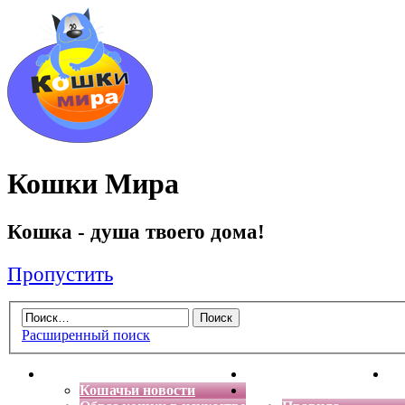
Кошки Мира
Кошка - душа твоего дома!
Пропустить
Расширенный поиск
Главная
Энциклопедия кошек
Де
Кошачьи новости
Форум