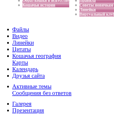
Образ кошки в искусстве
Правила
Кошачьи истории
Советы новичкам
Линейки
Виртуальный клу
Файлы
Видео
Линейки
Цитаты
Кошачья география
Карты
Календарь
Друзья сайта
Активные темы
Сообщения без ответов
Галерея
Презентация