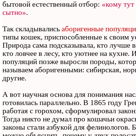
бытовой естественный отбор:
«кому тут
сытно»
.
Так складывались
аборигенные популяц
типы кошек, приспособленные к своим у
Природа сама подсказывала, кто лучше в
кто ловчее в лесу, кто уютнее на кухне. 
популяций позже выросли породы, кото
называем аборигенными: сибирская, нор
другие.
А вот научная основа для понимания на
готовилась параллельно. В 1865 году Гр
работая с горохом, сформулировал закон
Тогда никто не думал про кошачьи окрас
законы стали азбукой для фелинологов. 
можно объяснить, почему у двух полоса