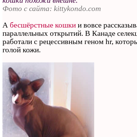
кошки похожи внешне.
Фото с сайта: kittykondo.com
А
бесшёрстные кошки
и вовсе рассказы
параллельных открытий. В Канаде селе
работали с рецессивным геном hr, котор
голой кожи.