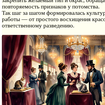
закрепить желаемый тип и окрас, обраща
повторяемость признаков у потомства.
Так шаг за шагом формировалась культу
работы — от простого восхищения крас
ответственному разведению.