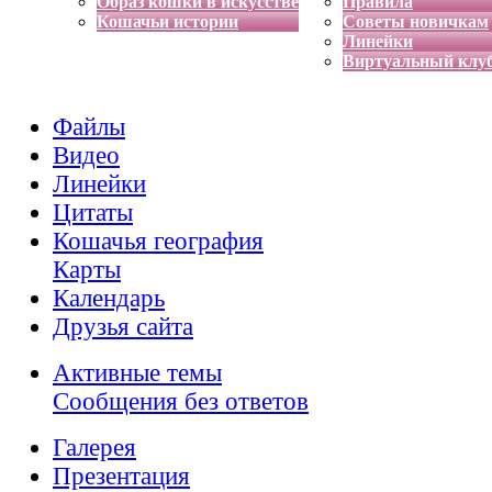
Образ кошки в искусстве
Правила
Кошачьи истории
Советы новичкам
Линейки
Виртуальный клу
Файлы
Видео
Линейки
Цитаты
Кошачья география
Карты
Календарь
Друзья сайта
Активные темы
Сообщения без ответов
Галерея
Презентация