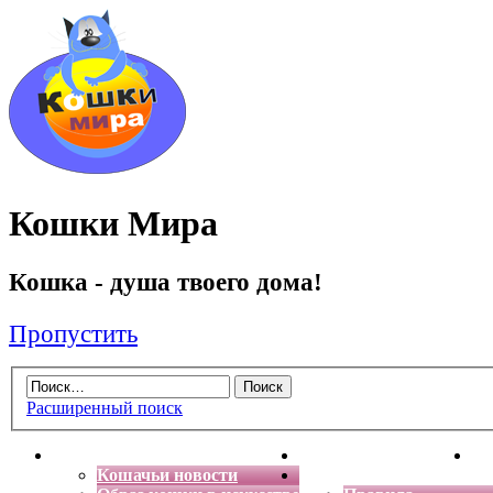
Кошки Мира
Кошка - душа твоего дома!
Пропустить
Расширенный поиск
Главная
Энциклопедия кошек
Де
Кошачьи новости
Форум