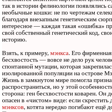
так в истории фелинологии появлялись с
необычные кошки: не по чертежам селек
благодаря внезапным генетическим сюрп
интересное — каждая такая «ошибка» п
свой собственный генетический код, св
историю.
Взять, к примеру,
мэнкса
. Его фирменная
бесхвостость — вовсе не дело рук челове
спонтанной мутации, которая закрепилас
изолированной популяции на острове Мэ
Жизнь в замкнутом мире помогла призн
распространиться, но у этой особенности
сторона: ген бесхвостости коварен. Он 
опасен в «чистом» виде: если скрестить
мэнксов
, котята нередко погибают ещё д