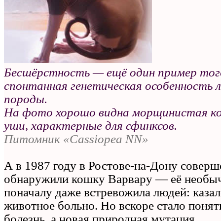
Бесшёрстность — ещё один пример того
спонтанная генетическая особенность л
породы.
На фото хорошо видна морщинистая к
уши, характерные для сфинксов.
Питомник «Cassiopea NN»
А в 1987 году в Ростове‑на‑Дону совер
обнаружили кошку Варвару — её необы
поначалу даже встревожила людей: казал
животное больно. Но вскоре стало понятн
болезнь, а новая природная мутация.