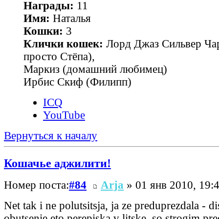
Награды:
11
Имя:
Наталья
Кошки:
3
Клички кошек:
Лорд Джаз Сильвер Чар
просто Стёпа),
Маркиз (домашний любимец)
Ирбис Скиф (Филипп)
ICQ
YouTube
Вернуться к началу
Кошачье аджилити!
Номер поста:
#84
Arja
» 01 янв 2010, 19:
Net tak i ne polutsitsja, ja ze preduprezdala - d
obutsenie eto perepiska v litske, so strogim pr