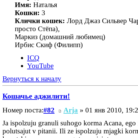
Имя:
Наталья
Кошки:
3
Клички кошек:
Лорд Джаз Сильвер Чар
просто Стёпа),
Маркиз (домашний любимец)
Ирбис Скиф (Филипп)
ICQ
YouTube
Вернуться к началу
Кошачье аджилити!
Номер поста:
#82
Arja
» 01 янв 2010, 19:
Ja ispolzuju granuli suhogo korma Acana, ego
polutsajut v pitanii. Ili ze ispolzuju mjagki korm