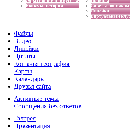
Образ кошки в искусстве
Правила
Кошачьи истории
Советы новичкам
Линейки
Виртуальный клу
Файлы
Видео
Линейки
Цитаты
Кошачья география
Карты
Календарь
Друзья сайта
Активные темы
Сообщения без ответов
Галерея
Презентация