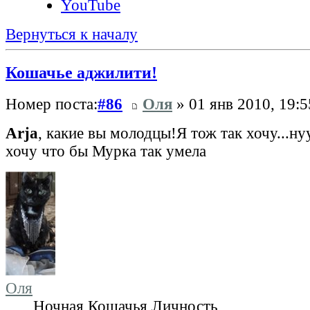
YouTube
Вернуться к началу
Кошачье аджилити!
Номер поста:
#86
Оля
» 01 янв 2010, 19:5
Arja
, какие вы молодцы!Я тож так хочу...нуу
хочу что бы Мурка так умела
Оля
Ночная Кошачья Личность