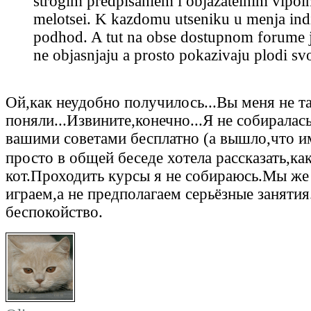
strogim predpisaniem i objazatelnim vipol
melotsei. K kazdomu utseniku u menja ind
podhod. A tut na obse dostupnom forume j
ne objasnjaju a prosto pokazivaju plodi svo
Ой,как неудобно получилось...Вы меня не т
поняли...Извините,конечно...Я не собиралас
вашими советами бесплатно (а вышло,что и
просто в общей беседе хотела рассказать,ка
кот.Проходить курсы я не собираюсь.Мы же
играем,а не предполагаем серьёзные занятия
беспокойство.