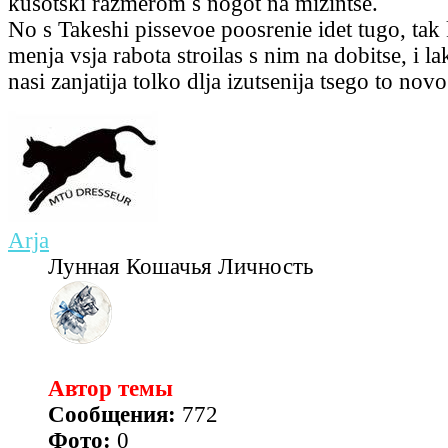
kusotski razmerom s nogot na mizintse.
No s Takeshi pissevoe poosrenie idet tugo, tak 
menja vsja rabota stroilas s nim na dobitse, i 
nasi zanjatija tolko dlja izutsenija tsego to novo
Arja
Лунная Кошачья Личность
Автор темы
Сообщения:
772
Фото:
0