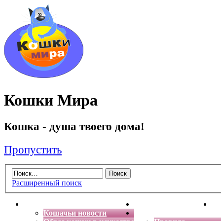
Кошки Мира
Кошка - душа твоего дома!
Пропустить
Расширенный поиск
Главная
Энциклопедия кошек
Де
Кошачьи новости
Форум