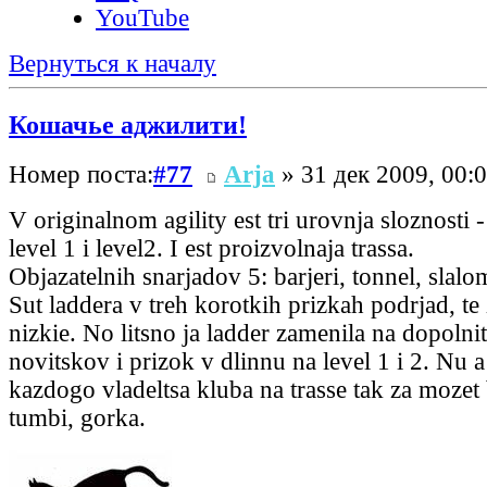
YouTube
Вернуться к началу
Кошачье аджилити!
Номер поста:
#77
Arja
» 31 дек 2009, 00:
V originalnom agility est tri urovnja sloznosti -
level 1 i level2. I est proizvolnaja trassa.
Objazatelnih snarjadov 5: barjeri, tonnel, slalom
Sut laddera v treh korotkih prizkah podrjad, te 
nizkie. No litsno ja ladder zamenila na dopolnit
novitskov i prizok v dlinnu na level 1 i 2. Nu a
kazdogo vladeltsa kluba na trasse tak za mozet b
tumbi, gorka.