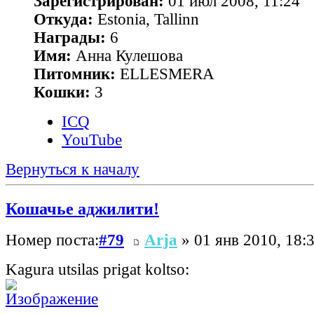
Зарегистрирован:
01 июл 2008, 11:24
Откуда:
Estonia, Tallinn
Награды:
6
Имя:
Анна Кулешова
Питомник:
ELLESMERA
Кошки:
3
ICQ
YouTube
Вернуться к началу
Кошачье аджилити!
Номер поста:
#79
Arja
» 01 янв 2010, 18:
Kagura utsilas prigat koltso: