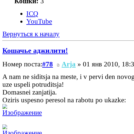
Кошки:
3
ICQ
YouTube
Вернуться к началу
Кошачье аджилити!
Номер поста:
#78
Arja
» 01 янв 2010, 18:
A nam ne siditsja na meste, i v pervi den nov
uze uspeli potruditsja!
Domasnei zanjatija.
Oziris uspesno peresol na rabotu po ukazke: