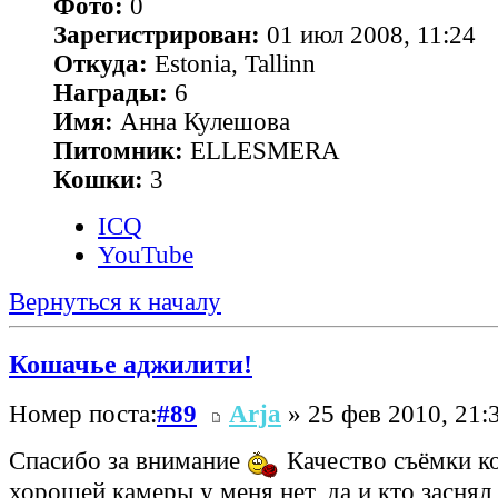
Фото:
0
Зарегистрирован:
01 июл 2008, 11:24
Откуда:
Estonia, Tallinn
Награды:
6
Имя:
Анна Кулешова
Питомник:
ELLESMERA
Кошки:
3
ICQ
YouTube
Вернуться к началу
Кошачье аджилити!
Номер поста:
#89
Arja
» 25 фев 2010, 21:
Спасибо за внимание
Качество съёмки ко
хорошей камеры у меня нет, да и кто заснял