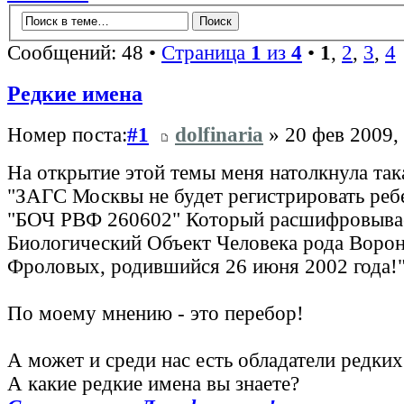
Сообщений: 48 •
Страница
1
из
4
•
1
,
2
,
3
,
4
Редкие имена
Номер поста:
#1
dolfinaria
» 20 фев 2009,
На открытие этой темы меня натолкнула така
"ЗАГС Москвы не будет регистрировать реб
"БОЧ РВФ 260602" Который расшифровывае
Биологический Объект Человека рода Воро
Фроловых, родившийся 26 июня 2002 года!
По моему мнению - это перебор!
А может и среди нас есть обладатели редки
А какие редкие имена вы знаете?