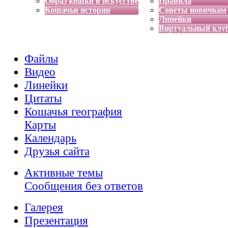
Образ кошки в искусстве
Правила
Кошачьи истории
Советы новичкам
Линейки
Виртуальный клу
Файлы
Видео
Линейки
Цитаты
Кошачья география
Карты
Календарь
Друзья сайта
Активные темы
Сообщения без ответов
Галерея
Презентация