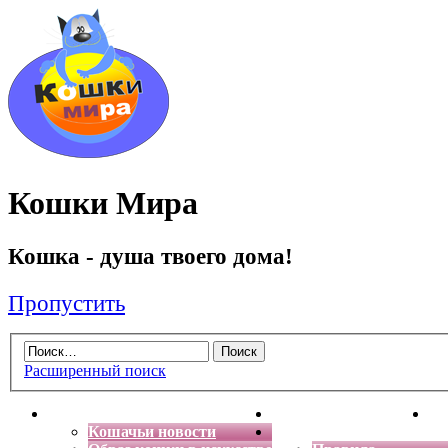
Кошки Мира
Кошка - душа твоего дома!
Пропустить
Расширенный поиск
Главная
Энциклопедия кошек
Де
Кошачьи новости
Форум