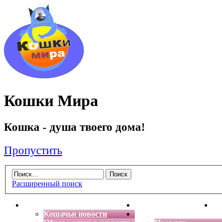
Кошки Мира
Кошка - душа твоего дома!
Пропустить
Расширенный поиск
Главная
Энциклопедия кошек
Де
Кошачьи новости
Форум