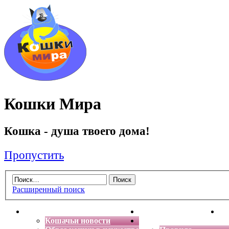
Кошки Мира
Кошка - душа твоего дома!
Пропустить
Расширенный поиск
Главная
Энциклопедия кошек
Де
Кошачьи новости
Форум