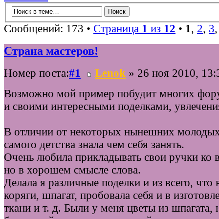
Сообщений: 173 •
Страница
1
из
12
•
1
,
2
,
3
Страна мастеров!
Номер поста:
#1
Lenok
» 26 ноя 2010, 13:
Возможно мой пример побудит многих фор
и своими интересными поделками, увлечени
В отличии от некоторых нынешних молодых л
самого детства знала чем себя занять.
Очень любила прикладывать свои ручки ко в
но в хорошем смысле слова.
Делала я различные поделки и из всего, что 
коряги, шпагат, пробовала себя и в изготовл
ткани и т. д. Были у меня цветы из шпагата, 