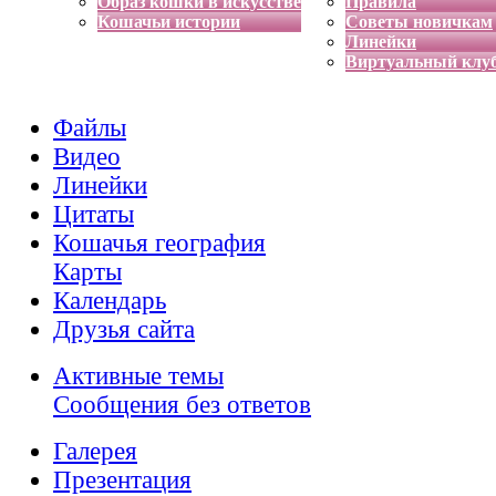
Образ кошки в искусстве
Правила
Кошачьи истории
Советы новичкам
Линейки
Виртуальный клу
Файлы
Видео
Линейки
Цитаты
Кошачья география
Карты
Календарь
Друзья сайта
Активные темы
Сообщения без ответов
Галерея
Презентация