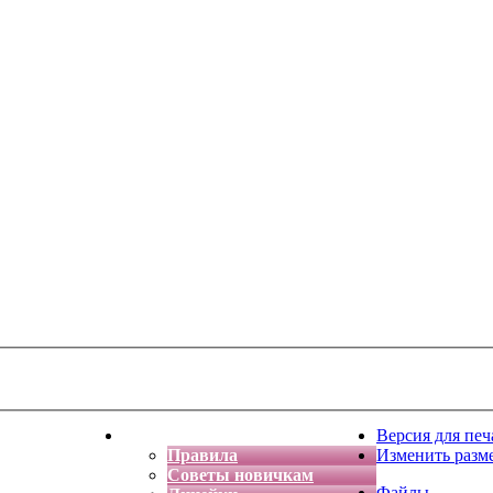
тская фантазия
Форум
Версия для печ
Правила
Изменить разм
Советы новичкам
Файлы