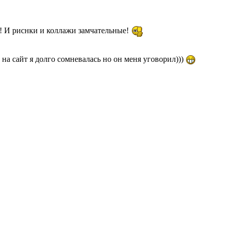
я! И риснки и коллажи замчательные!
на сайт я долго сомневалась но он меня уговорил)))