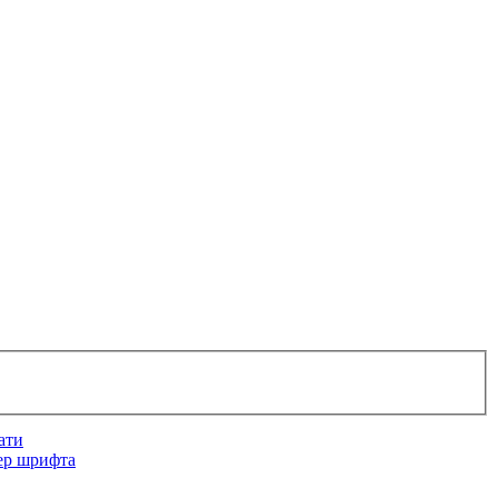
ати
ер шрифта