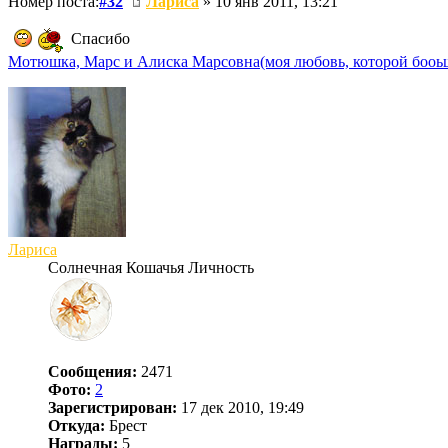
Номер поста:
#32
Лариса
» 10 янв 2011, 13:21
Спасибо
Мотюшка, Марс и Алиска Марсовна(моя любовь, которой бооьш
Лариса
Солнечная Кошачья Личность
Сообщения:
2471
Фото:
2
Зарегистрирован:
17 дек 2010, 19:49
Откуда:
Брест
Награды:
5