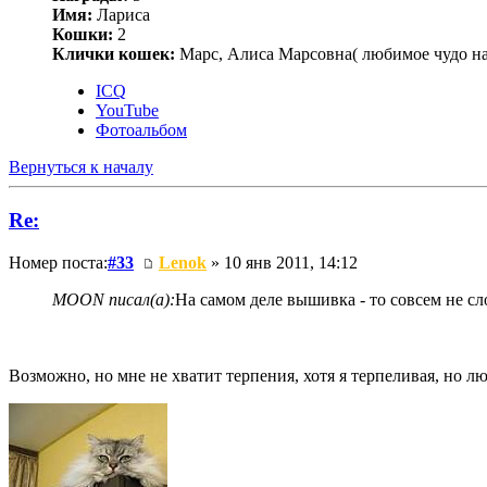
Имя:
Лариса
Кошки:
2
Клички кошек:
Марс, Алиса Марсовна( любимое чудо на з
ICQ
YouTube
Фотоальбом
Вернуться к началу
Re:
Номер поста:
#33
Lenok
» 10 янв 2011, 14:12
MOON писал(а):
На самом деле вышивка - то совсем не с
Возможно, но мне не хватит терпения, хотя я терпеливая, но л