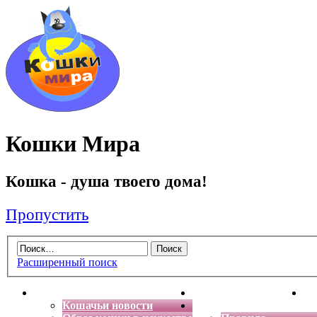
Кошки Мира
Кошка - душа твоего дома!
Пропустить
Расширенный поиск
Главная
Энциклопедия кошек
Де
Кошачьи новости
Форум