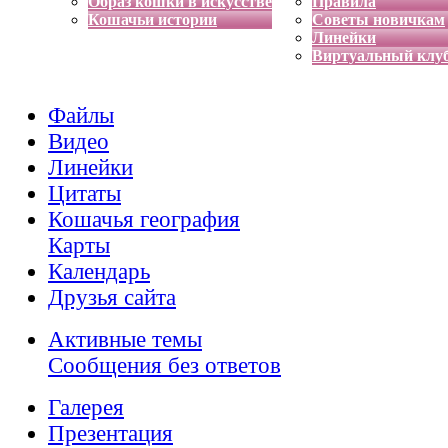
Образ кошки в искусстве
Правила
Кошачьи истории
Советы новичкам
Линейки
Виртуальный клу
Файлы
Видео
Линейки
Цитаты
Кошачья география
Карты
Календарь
Друзья сайта
Активные темы
Сообщения без ответов
Галерея
Презентация