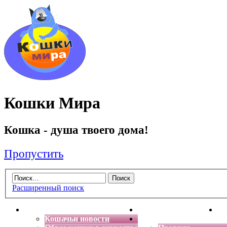
Кошки Мира
Кошка - душа твоего дома!
Пропустить
Расширенный поиск
Главная
Энциклопедия кошек
Де
Кошачьи новости
Форум