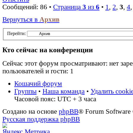
Сообщений: 86 •
Страница
3
из
6
•
1
,
2
,
3
,
4
Вернуться в
Архив
Перейти:
Кто сейчас на конференции
Сейчас этот форум просматривают: нет зар
пользователей и гости: 1
Кошачий форум
Группы
•
Наша команда
•
Удалить cooki
Часовой пояс: UTC + 3 часа
Создано на основе
phpBB
® Forum Software
Русская поддержка phpBB