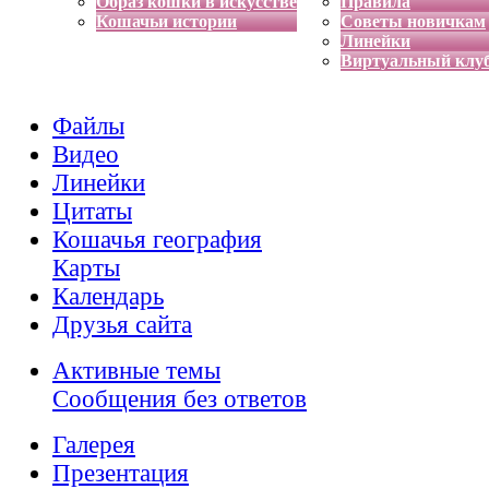
Образ кошки в искусстве
Правила
Кошачьи истории
Советы новичкам
Линейки
Виртуальный клу
Файлы
Видео
Линейки
Цитаты
Кошачья география
Карты
Календарь
Друзья сайта
Активные темы
Сообщения без ответов
Галерея
Презентация