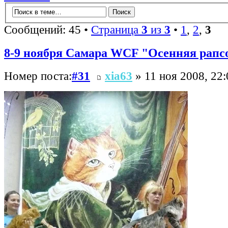
Сообщений: 45 •
Страница
3
из
3
•
1
,
2
,
3
8-9 ноября Самара WCF "Осенняя рапс
Номер поста:
#31
xia63
» 11 ноя 2008, 22: