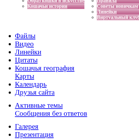
Образ кошки в искусстве
Правила
Кошачьи истории
Советы новичкам
Линейки
Виртуальный клу
Файлы
Видео
Линейки
Цитаты
Кошачья география
Карты
Календарь
Друзья сайта
Активные темы
Сообщения без ответов
Галерея
Презентация