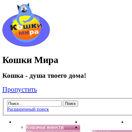
Кошки Мира
Кошка - душа твоего дома!
Пропустить
Расширенный поиск
Главная
Энциклопедия кошек
Де
Кошачьи новости
Форум