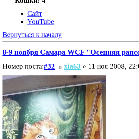
Кошки:
4
Сайт
YouTube
Вернуться к началу
8-9 ноября Самара WCF "Осенняя рапс
Номер поста:
#32
xia63
» 11 ноя 2008, 22: