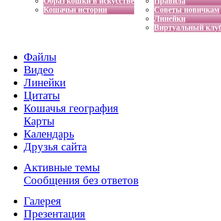
Образ кошки в искусстве
Правила
Кошачьи истории
Советы новичкам
Линейки
Виртуальный клу
Файлы
Видео
Линейки
Цитаты
Кошачья география
Карты
Календарь
Друзья сайта
Активные темы
Сообщения без ответов
Галерея
Презентация