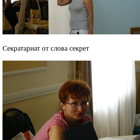
Секратариат от слова секрет