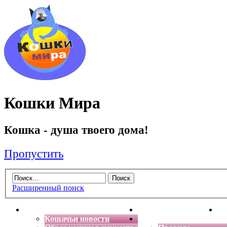
Кошки Мира
Кошка - душа твоего дома!
Пропустить
Расширенный поиск
Главная
Энциклопедия кошек
Де
Кошачьи новости
Форум