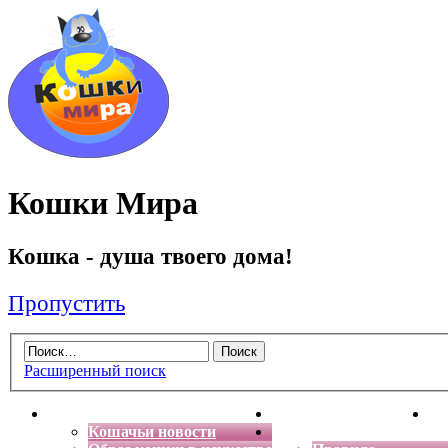
Кошки Мира
Кошка - душа твоего дома!
Пропустить
Расширенный поиск
Главная
Энциклопедия кошек
Де
Кошачьи новости
Форум