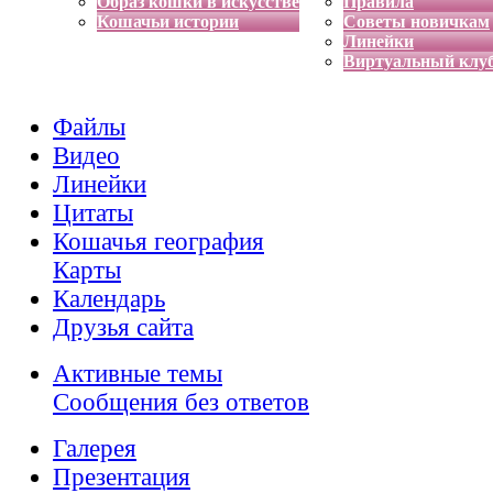
Образ кошки в искусстве
Правила
Кошачьи истории
Советы новичкам
Линейки
Виртуальный клу
Файлы
Видео
Линейки
Цитаты
Кошачья география
Карты
Календарь
Друзья сайта
Активные темы
Сообщения без ответов
Галерея
Презентация