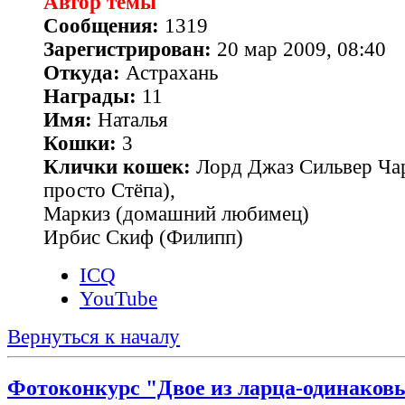
Автор темы
Сообщения:
1319
Зарегистрирован:
20 мар 2009, 08:40
Откуда:
Астрахань
Награды:
11
Имя:
Наталья
Кошки:
3
Клички кошек:
Лорд Джаз Сильвер Чар
просто Стёпа),
Маркиз (домашний любимец)
Ирбис Скиф (Филипп)
ICQ
YouTube
Вернуться к началу
Фотоконкурс "Двое из ларца-одинаковы