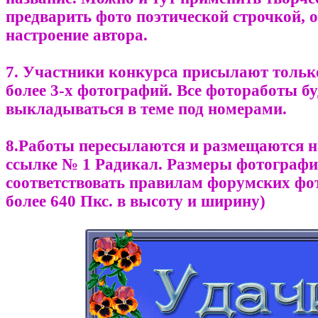
предварить фото поэтической строчкой,
настроение автора.
7. Участники конкурса присылают тольк
более 3-х фотографий. Все фотоработы б
выкладываться в теме под номерами.
8.Работы пересылаются и размещаются н
ссылке № 1 Радикал. Размеры фотограф
соответствовать правилам форумских фо
более 640 Пкс. в высоту и ширину)