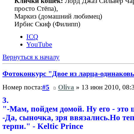
Клички кошек:
Лорд Джаз Сильвер Чар
просто Стёпа),
Маркиз (домашний любимец)
Ирбис Скиф (Филипп)
ICQ
YouTube
Вернуться к началу
Фотоконкурс "Двое из ларца-одинаковы
Номер поста:
#5
Oliva
» 13 июн 2010, 08:
3.
"-Мам, пойдем домой. Ну его - это ш
-Да, сыночка, зря ввязались.Но теп
терпи." - Keltic Prince