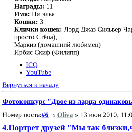
Награды:
11
Имя:
Наталья
Кошки:
3
Клички кошек:
Лорд Джаз Сильвер Чар
просто Стёпа),
Маркиз (домашний любимец)
Ирбис Скиф (Филипп)
ICQ
YouTube
Вернуться к началу
Фотоконкурс "Двое из ларца-одинаковы
Номер поста:
#6
Oliva
» 13 июн 2010, 11:
4.Портрет друзей "Мы так близки,ч