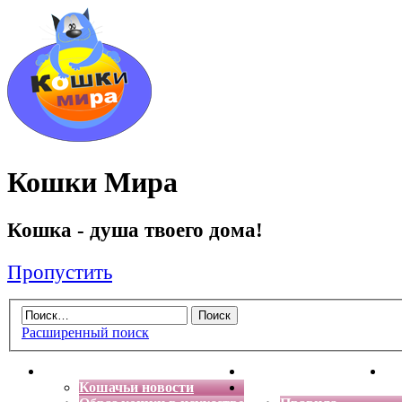
Кошки Мира
Кошка - душа твоего дома!
Пропустить
Расширенный поиск
Главная
Энциклопедия кошек
Де
Кошачьи новости
Форум