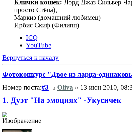
Клички кошек:
Лорд Джаз Сильвер Чар
просто Стёпа),
Маркиз (домашний любимец)
Ирбис Скиф (Филипп)
ICQ
YouTube
Вернуться к началу
Фотоконкурс "Двое из ларца-одинаковы
Номер поста:
#3
Oliva
» 13 июн 2010, 08:
1. Дуэт "На эмоциях" -Укусичек