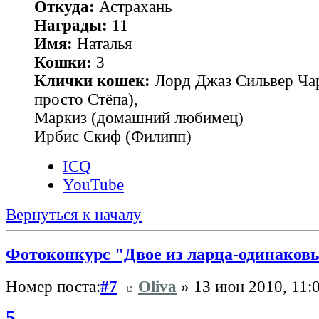
Откуда:
Астрахань
Награды:
11
Имя:
Наталья
Кошки:
3
Клички кошек:
Лорд Джаз Сильвер Чар
просто Стёпа),
Маркиз (домашний любимец)
Ирбис Скиф (Филипп)
ICQ
YouTube
Вернуться к началу
Фотоконкурс "Двое из ларца-одинаковы
Номер поста:
#7
Oliva
» 13 июн 2010, 11:
5.