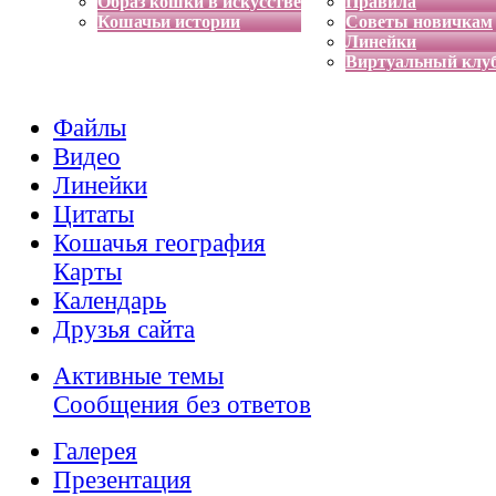
Образ кошки в искусстве
Правила
Кошачьи истории
Советы новичкам
Линейки
Виртуальный клу
Файлы
Видео
Линейки
Цитаты
Кошачья география
Карты
Календарь
Друзья сайта
Активные темы
Сообщения без ответов
Галерея
Презентация