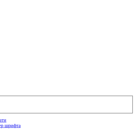
ати
ер шрифта