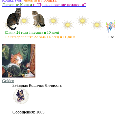
Кошка учит
любить
и прощать.
Ласковые Кошки
и "Прикосновение нежности"
Golden
Звёздная Кошачья Личность
Сообщения:
1065