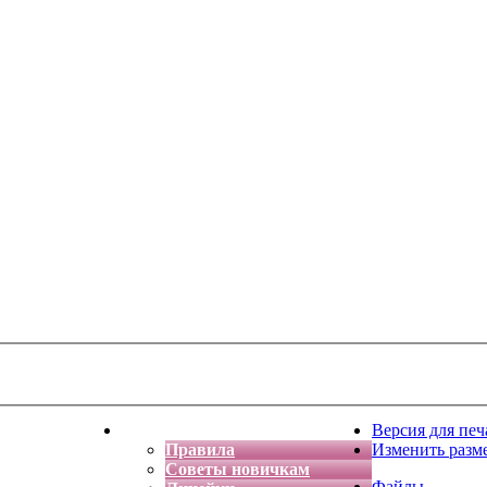
тская фантазия
Форум
Версия для печ
Правила
Изменить разм
Советы новичкам
Файлы