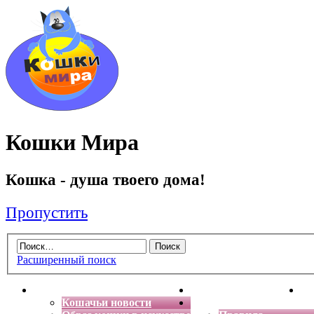
Кошки Мира
Кошка - душа твоего дома!
Пропустить
Расширенный поиск
Главная
Энциклопедия кошек
Де
Кошачьи новости
Форум