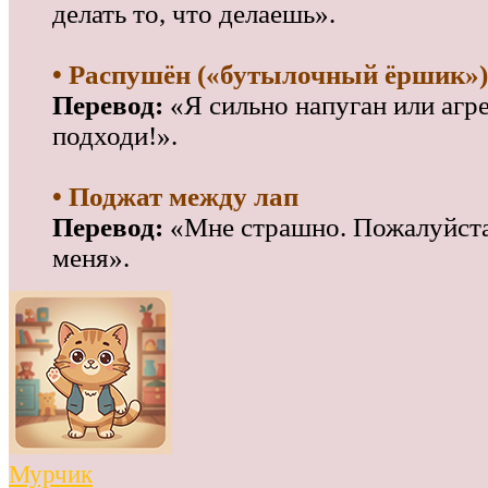
делать то, что делаешь».
• Распушён («бутылочный ёршик»)
Перевод:
«Я сильно напуган или агр
подходи!».
• Поджат между лап
Перевод:
«Мне страшно. Пожалуйста,
меня».
Мурчик