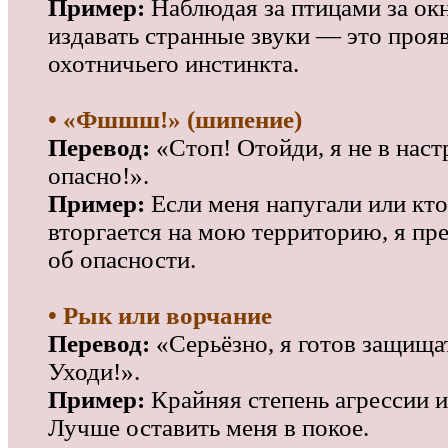
Пример:
Наблюдая за птицами за окн
издавать странные звуки — это проя
охотничьего инстинкта.
• «Фшшш!» (шипение)
Перевод:
«Стоп! Отойди, я не в наст
опасно!».
Пример:
Если меня напугали или кто
вторгается на мою территорию, я п
об опасности.
• Рык или ворчание
Перевод:
«Серьёзно, я готов защища
Уходи!».
Пример:
Крайняя степень агрессии 
Лучше оставить меня в покое.