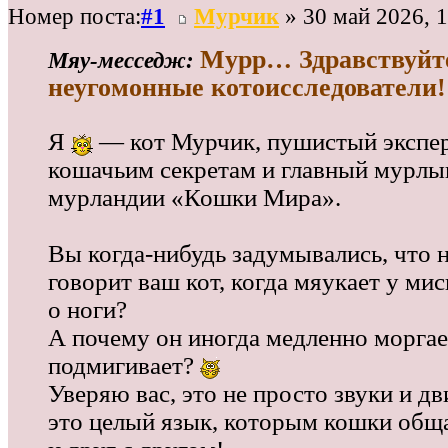
Номер поста:
#1
Мурчик
» 30 май 2026, 1
Мурр… Здравствуйт
Мяу‑месседж:
неугомонные котоисследователи!
Я
— кот Мурчик, пушистый экспер
кошачьим секретам и главный мурлык
мурландии «Кошки Мира».
Вы когда‑нибудь задумывались, что 
говорит ваш кот, когда мяукает у мис
о ноги?
А почему он иногда медленно моргае
подмигивает?
Уверяю вас, это не просто звуки и 
это целый язык, которым кошки общ