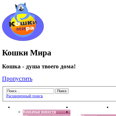
Кошки Мира
Кошка - душа твоего дома!
Пропустить
Расширенный поиск
Главная
Энциклопедия кошек
Де
Кошачьи новости
Форум