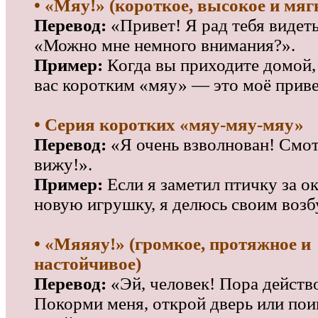
• «Мяу!» (короткое, высокое и мяг
Перевод:
«Привет! Я рад тебя видеть
«Можно мне немного внимания?».
Пример:
Когда вы приходите домой,
вас коротким «мяу» — это моё приве
• Серия коротких «мяу-мяу-мяу»
Перевод:
«Я очень взволнован! Смот
вижу!».
Пример:
Если я заметил птичку за о
новую игрушку, я делюсь своим воз
• «Мяяяу!» (громкое, протяжное и
настойчивое)
Перевод:
«Эй, человек! Пора действ
Покорми меня, открой дверь или пои