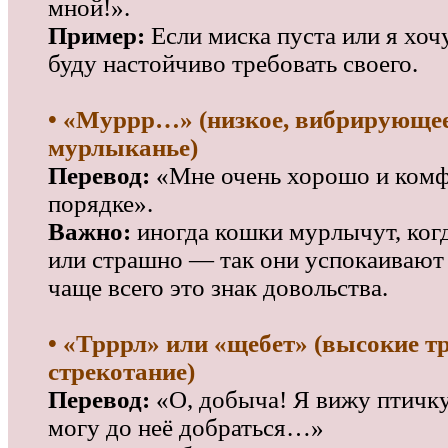
мной!».
Пример:
Если миска пуста или я хочу
буду настойчиво требовать своего.
• «Муррр…» (низкое, вибрирующе
мурлыканье)
Перевод:
«Мне очень хорошо и комф
порядке».
Важно:
иногда кошки мурлычут, ког
или страшно — так они успокаивают 
чаще всего это знак довольства.
• «Трррл» или «щебет» (высокие тр
стрекотание)
Перевод:
«О, добыча! Я вижу птичку
могу до неё добраться…»