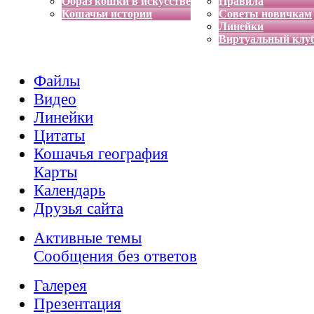
Образ кошки в искусстве
Правила
Кошачьи истории
Советы новичкам
Линейки
Виртуальный клу
Файлы
Видео
Линейки
Цитаты
Кошачья география
Карты
Календарь
Друзья сайта
Активные темы
Сообщения без ответов
Галерея
Презентация